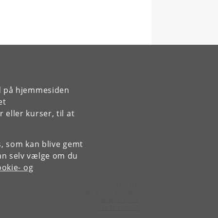
rd på hjemmesiden
et
ller kurser, til at
es, som kan blive gemt
an selv vælge om du
okie- og
Kontakt:
Niels Bohr Institutet
NBI
@
nbi
.
ku
.
dk
Tlf:
+45 35 32 79 00