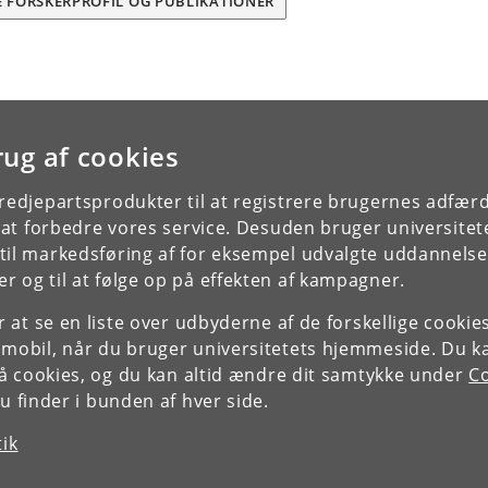
E FORSKERPROFIL OG PUBLIKATIONER
rug af cookies
tredjepartsprodukter til at registrere brugernes adfæ
e at forbedre vores service. Desuden bruger universitet
il markedsføring af for eksempel udvalgte uddannelser e
r og til at følge op på effekten af kampagner.
or at se en liste over udbyderne af de forskellige cooki
 mobil, når du bruger universitetets hjemmeside. Du k
slå cookies, og du kan altid ændre dit samtykke under
Co
 finder i bunden af hver side.
tik