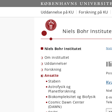
Start
Uddannelse på KU
Forskning på KU
Niels Bohr Institute
Niels Bohr Institutet
Niel
Om instituttet
I
Uddannelser
Forskning
Pos
Ansatte
Staben
Kv
Astrofysik og
Nie
Planetforskning
Biokompleksitet og Biofysik
E-m
Cosmic Dawn Center
Tel
(DAWN)