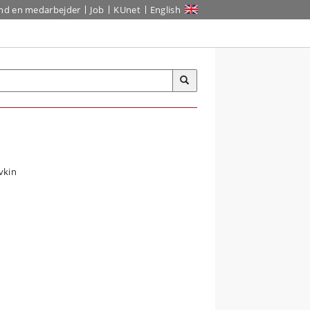
ind en medarbejder
Job
KUnet
English