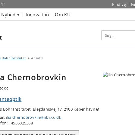
Find vej
F
Nyheder
Innovation
Om KU
t
s Bohr Institutet
Ansatte
lia Chernobrovkin
tdoc
anteoptik
ls Bohr Institutet, Blegdamsvej 17, 2100 København Ø
ail:
ilia.chernobrovkin@nbi.ku.dk
efon: +4535325368