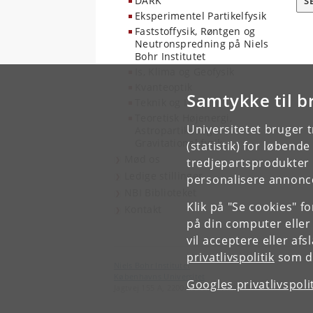
DARK
S
Eksperimentel Partikelfysik
Faststoffysik, Røntgen og
Neutronspredning på Niels
Bohr Institutet
Is, Klima og Geofysik
Kvanteoptik
Samtykke til b
Teknik og IT
Teoretisk Højenergi,
Universitetet bruger 
Astropartikel og
Gravitationel fysik
(statistik) for løbend
Mød os
tredjepartsprodukter t
Ledige stillinger
personalisere annonce
NBI Biblioteket
Klik på "Se cookies" f
Kontakt
på din computer eller
vil acceptere eller af
privatlivspolitik
som du
Niels Bohr Institutet
Københavns Universitet
Googles privatlivspoli
Jagtvej 155 A, 2200 København N.