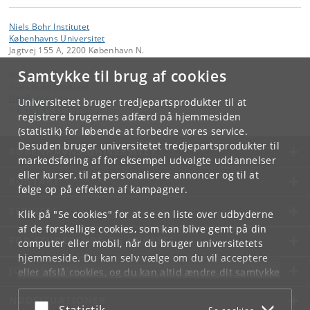
Niels Bohr Institutet
Københavns Universitet
Jagtvej 155 A, 2200 København N.
Samtykke til brug af cookies
Kontakt:
Niels Bohr Institutet
NBI
@
nbi
.
ku
.
dk
Universitetet bruger tredjepartsprodukter til at
Tlf:
+45 35 32 79 00
registrere brugernes adfærd på hjemmesiden
(statistik) for løbende at forbedre vores service.
Desuden bruger universitetet tredjepartsprodukter til
KØBENHAVNS UNIVERSITET
markedsføring af for eksempel udvalgte uddannelser
eller kurser, til at personalisere annoncer og til at
KONTAKT
følge op på effekten af kampagner.
SERVICES
Klik på "Se cookies" for at se en liste over udbyderne
af de forskellige cookies, som kan blive gemt på din
FOR STUDERENDE OG ANSATTE
computer eller mobil, når du bruger universitetets
hjemmeside. Du kan selv vælge om du vil acceptere
JOB OG KARRIERE
eller afslå cookies, og du kan altid ændre dit samtykke
under
Cookie- og privatlivspolitik
som du finder i
NØDSITUATIONER
bunden af hver side.
Acceptér eller afslå
Statistik