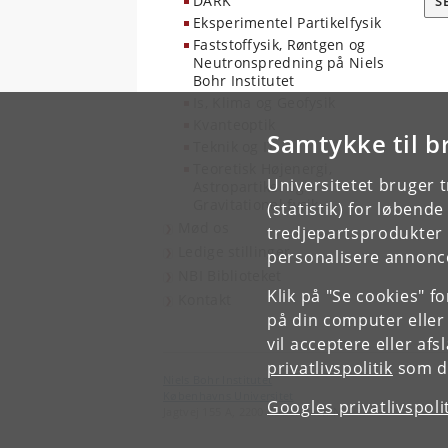
DARK
S
Eksperimentel Partikelfysik
Faststoffysik, Røntgen og
Neutronspredning på Niels
Bohr Institutet
Is, Klima og Geofysik
Kvanteoptik
Samtykke til b
Teknik og IT
Teoretisk Højenergi,
Universitetet bruger 
Astropartikel og
Gravitationel fysik
(statistik) for løbend
Mød os
tredjepartsprodukter t
Ledige stillinger
personalisere annonce
NBI Biblioteket
Klik på "Se cookies" f
Kontakt
på din computer eller
vil acceptere eller af
privatlivspolitik
som du
Niels Bohr Institutet
Københavns Universitet
Googles privatlivspoli
Jagtvej 155 A, 2200 København N.