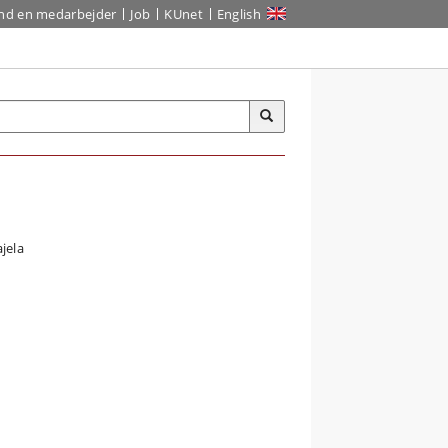
ind en medarbejder
Job
KUnet
English