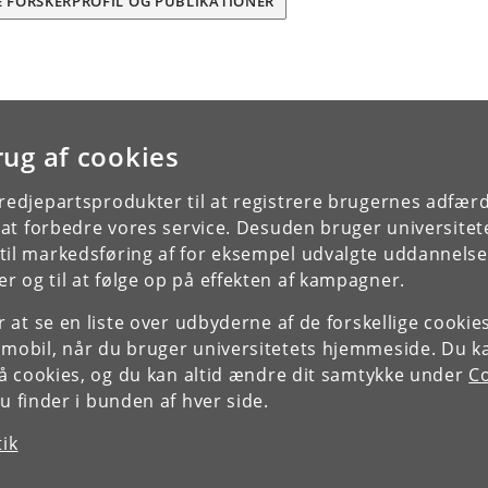
E FORSKERPROFIL OG PUBLIKATIONER
rug af cookies
tredjepartsprodukter til at registrere brugernes adfæ
e at forbedre vores service. Desuden bruger universitet
il markedsføring af for eksempel udvalgte uddannelser e
r og til at følge op på effekten af kampagner.
or at se en liste over udbyderne af de forskellige cooki
 mobil, når du bruger universitetets hjemmeside. Du k
slå cookies, og du kan altid ændre dit samtykke under
Co
 finder i bunden af hver side.
tik