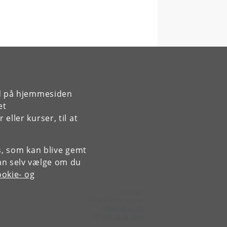
rd på hjemmesiden
et
ller kurser, til at
es, som kan blive gemt
an selv vælge om du
okie- og
Kontakt:
Niels Bohr Institutet
NBI
@
nbi
.
ku
.
dk
Tlf:
+45 35 32 79 00