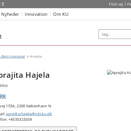
Find vej
F
Nyheder
Innovation
Om KU
t
s Bohr Institutet
Ansatte
prajita Hajela
tdoc
RK
tvej 155A, 2200 København N
ail:
aprajita.hajela@nbi.ku.dk
efon: +4535323339