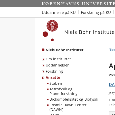
Start
Uddannelse på KU
Forskning på KU
Niels Bohr Institute
Niels Bohr Institutet
Niel
Om instituttet
A
Uddannelser
Forskning
Pos
Ansatte
Staben
DA
Astrofysik og
Jag
Planetforskning
Biokompleksitet og Biofysik
E-m
Cosmic Dawn Center
Tel
(DAWN)