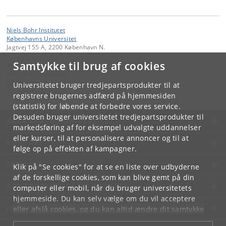
Niels Bohr Institutet
Københavns Universitet
Jagtvej 155 A, 2200 København N.
Samtykke til brug af cookies
Kontakt:
Niels Bohr Institutet
NBI
@
nbi
.
ku
.
dk
Universitetet bruger tredjepartsprodukter til at
Tlf:
+45 35 32 79 00
registrere brugernes adfærd på hjemmesiden
(statistik) for løbende at forbedre vores service.
Desuden bruger universitetet tredjepartsprodukter til
KØBENHAVNS UNIVERSITET
markedsføring af for eksempel udvalgte uddannelser
eller kurser, til at personalisere annoncer og til at
KONTAKT
følge op på effekten af kampagner.
SERVICES
Klik på "Se cookies" for at se en liste over udbyderne
af de forskellige cookies, som kan blive gemt på din
FOR STUDERENDE OG ANSATTE
computer eller mobil, når du bruger universitetets
hjemmeside. Du kan selv vælge om du vil acceptere
JOB OG KARRIERE
eller afslå cookies, og du kan altid ændre dit samtykke
under
Cookie- og privatlivspolitik
som du finder i