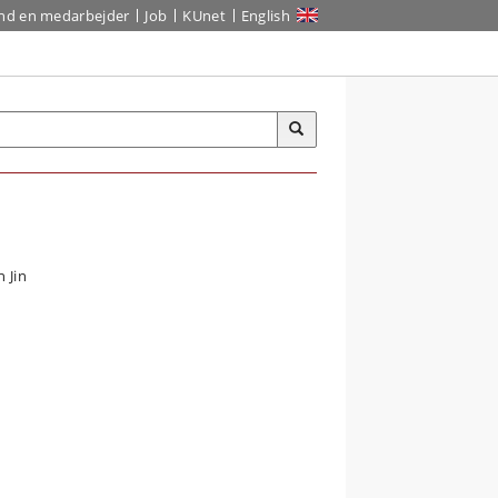
ind en medarbejder
Job
KUnet
English