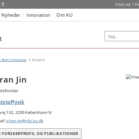
Find vej
F
Nyheder
Innovation
Om KU
t
s Bohr Institutet
Ansatte
iran Jin
teforsker
tstoffysik
tvej 132, 2200 København N
ail:
yiran.jin@nbi.ku.dk
E FORSKERPROFIL OG PUBLIKATIONER