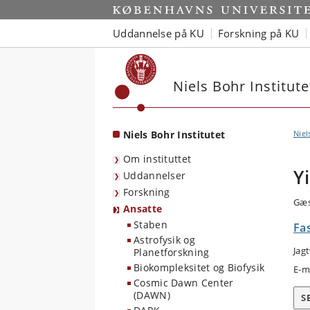
Start
Uddannelse på KU
Forskning på KU
Niels Bohr Institute
Niels Bohr Institutet
Niel
Om instituttet
Y
Uddannelser
Forskning
Gæs
Ansatte
Staben
Fas
Astrofysik og
Jag
Planetforskning
Biokompleksitet og Biofysik
E-m
Cosmic Dawn Center
(DAWN)
S