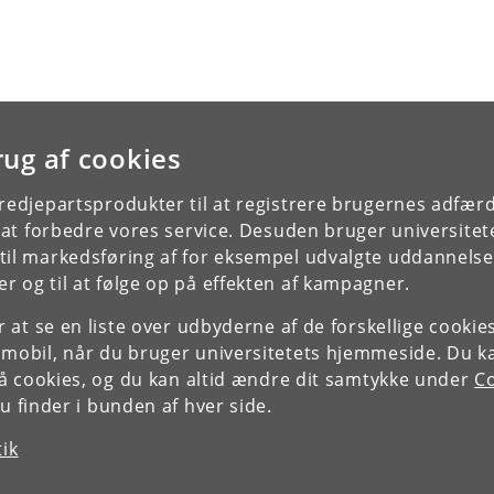
rug af cookies
tredjepartsprodukter til at registrere brugernes adfæ
e at forbedre vores service. Desuden bruger universitet
il markedsføring af for eksempel udvalgte uddannelser e
r og til at følge op på effekten af kampagner.
or at se en liste over udbyderne af de forskellige cooki
 mobil, når du bruger universitetets hjemmeside. Du k
slå cookies, og du kan altid ændre dit samtykke under
Co
 finder i bunden af hver side.
tik