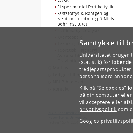
DARK
Eksperimentel Partikelfysik
Faststoffysik, Røntgen og
Neutronspredning på Niels
Bohr Institutet
Is, Klima og Geofysik
Kvanteoptik
Samtykke til b
Teknik og IT
Teoretisk Højenergi,
Universitetet bruger 
Astropartikel og
Gravitationel fysik
(statistik) for løbend
Mød os
tredjepartsprodukter t
Ledige stillinger
personalisere annonce
NBI Biblioteket
Klik på "Se cookies" f
Kontakt
på din computer eller
vil acceptere eller af
privatlivspolitik
som du
Niels Bohr Institutet
Københavns Universitet
Googles privatlivspoli
Jagtvej 155 A, 2200 København N.