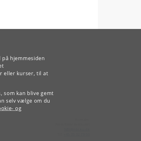
rd på hjemmesiden
et
ller kurser, til at
es, som kan blive gemt
an selv vælge om du
okie- og
Kontakt:
Niels Bohr Institutet
NBI
@
nbi
.
ku
.
dk
Tlf:
+45 35 32 79 00