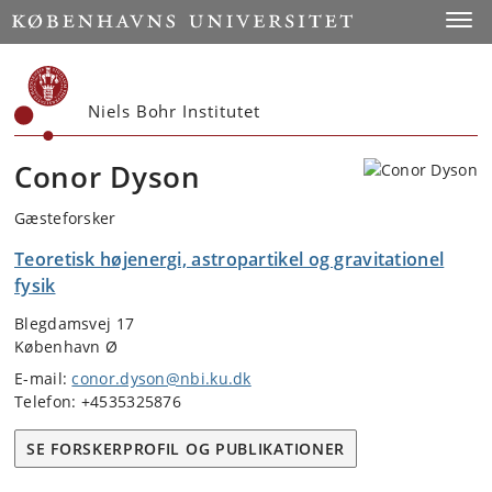
Start
Toggl
Niels Bohr Institutet
Conor Dyson
Gæsteforsker
Teoretisk højenergi, astropartikel og gravitationel
fysik
Blegdamsvej 17
København Ø
E-mail:
conor.dyson@nbi.ku.dk
Telefon: +4535325876
SE FORSKERPROFIL OG PUBLIKATIONER