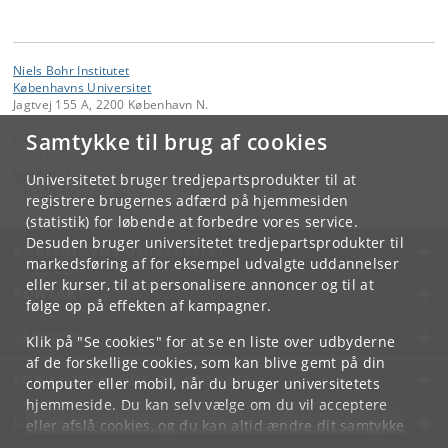
Niels Bohr Institutet
Københavns Universitet
Jagtvej 155 A, 2200 København N.
Samtykke til brug af cookies
Kontakt:
Niels Bohr Institutet
NBI
@
nbi
.
ku
.
dk
Universitetet bruger tredjepartsprodukter til at
Tlf:
+45 35 32 79 00
registrere brugernes adfærd på hjemmesiden
(statistik) for løbende at forbedre vores service.
Desuden bruger universitetet tredjepartsprodukter til
KØBENHAVNS UNIVERSITET
markedsføring af for eksempel udvalgte uddannelser
eller kurser, til at personalisere annoncer og til at
KONTAKT
følge op på effekten af kampagner.
SERVICES
Klik på "Se cookies" for at se en liste over udbyderne
af de forskellige cookies, som kan blive gemt på din
FOR STUDERENDE OG ANSATTE
computer eller mobil, når du bruger universitetets
hjemmeside. Du kan selv vælge om du vil acceptere
JOB OG KARRIERE
eller afslå cookies, og du kan altid ændre dit samtykke
under
Cookie- og privatlivspolitik
som du finder i