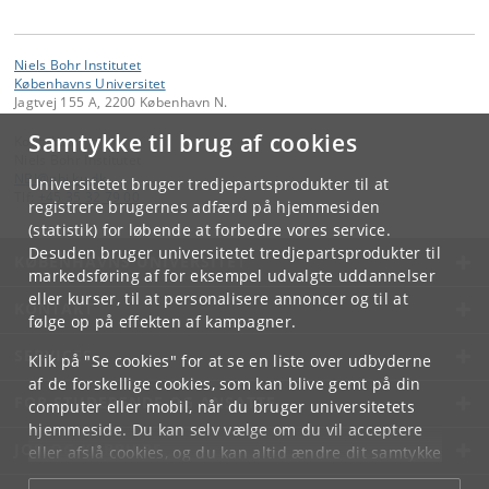
Niels Bohr Institutet
Københavns Universitet
Jagtvej 155 A, 2200 København N.
Samtykke til brug af cookies
Kontakt:
Niels Bohr Institutet
NBI
@
nbi
.
ku
.
dk
Universitetet bruger tredjepartsprodukter til at
Tlf:
+45 35 32 79 00
registrere brugernes adfærd på hjemmesiden
(statistik) for løbende at forbedre vores service.
Desuden bruger universitetet tredjepartsprodukter til
KØBENHAVNS UNIVERSITET
markedsføring af for eksempel udvalgte uddannelser
eller kurser, til at personalisere annoncer og til at
KONTAKT
følge op på effekten af kampagner.
SERVICES
Klik på "Se cookies" for at se en liste over udbyderne
af de forskellige cookies, som kan blive gemt på din
FOR STUDERENDE OG ANSATTE
computer eller mobil, når du bruger universitetets
hjemmeside. Du kan selv vælge om du vil acceptere
JOB OG KARRIERE
eller afslå cookies, og du kan altid ændre dit samtykke
under
Cookie- og privatlivspolitik
som du finder i