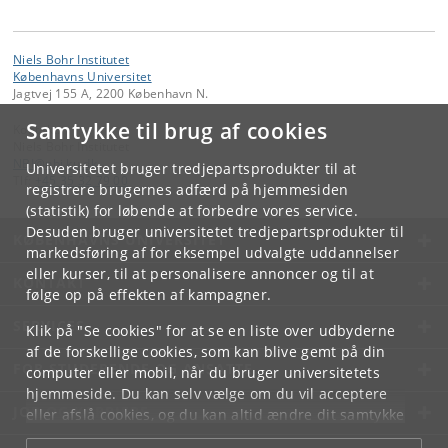
Niels Bohr Institutet
Københavns Universitet
Jagtvej 155 A, 2200 København N.
Samtykke til brug af cookies
Kontakt:
Niels Bohr Institutet
NBI
@
nbi
.
ku
.
dk
Universitetet bruger tredjepartsprodukter til at
Tlf:
+45 35 32 79 00
registrere brugernes adfærd på hjemmesiden
(statistik) for løbende at forbedre vores service.
Desuden bruger universitetet tredjepartsprodukter til
KØBENHAVNS UNIVERSITET
markedsføring af for eksempel udvalgte uddannelser
eller kurser, til at personalisere annoncer og til at
KONTAKT
følge op på effekten af kampagner.
SERVICES
Klik på "Se cookies" for at se en liste over udbyderne
af de forskellige cookies, som kan blive gemt på din
FOR STUDERENDE OG ANSATTE
computer eller mobil, når du bruger universitetets
hjemmeside. Du kan selv vælge om du vil acceptere
JOB OG KARRIERE
eller afslå cookies, og du kan altid ændre dit samtykke
under
Cookie- og privatlivspolitik
som du finder i