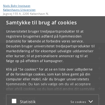
Niels Bohr Institutet
Københavns Universitet
Jagtvej 155 A, 2200 København N.
Samtykke til brug af cookies
Kontakt:
Niels Bohr Institutet
NBI
@
nbi
.
ku
.
dk
Universitetet bruger tredjepartsprodukter til at
Tlf:
+45 35 32 79 00
registrere brugernes adfærd på hjemmesiden
(statistik) for løbende at forbedre vores service.
Desuden bruger universitetet tredjepartsprodukter til
KØBENHAVNS UNIVERSITET
markedsføring af for eksempel udvalgte uddannelser
eller kurser, til at personalisere annoncer og til at
KONTAKT
følge op på effekten af kampagner.
SERVICES
Klik på "Se cookies" for at se en liste over udbyderne
af de forskellige cookies, som kan blive gemt på din
FOR STUDERENDE OG ANSATTE
computer eller mobil, når du bruger universitetets
hjemmeside. Du kan selv vælge om du vil acceptere
JOB OG KARRIERE
eller afslå cookies, og du kan altid ændre dit samtykke
under
Cookie- og privatlivspolitik
som du finder i
NØDSITUATIONER
bunden af hver side.
Acceptér eller afslå
Statistik
Se cookies