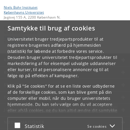
Niels Bohr Institutet
Københavns Universitet
Jagtvej 155 A, 2200 København N.
Samtykke til brug af cookies
Kontakt:
Niels Bohr Institutet
NBI
@
nbi
.
ku
.
dk
Universitetet bruger tredjepartsprodukter til at
Tlf:
+45 35 32 79 00
registrere brugernes adfærd på hjemmesiden
(statistik) for løbende at forbedre vores service.
Desuden bruger universitetet tredjepartsprodukter til
KØBENHAVNS UNIVERSITET
markedsføring af for eksempel udvalgte uddannelser
eller kurser, til at personalisere annoncer og til at
KONTAKT
følge op på effekten af kampagner.
SERVICES
Klik på "Se cookies" for at se en liste over udbyderne
af de forskellige cookies, som kan blive gemt på din
FOR STUDERENDE OG ANSATTE
computer eller mobil, når du bruger universitetets
hjemmeside. Du kan selv vælge om du vil acceptere
JOB OG KARRIERE
eller afslå cookies, og du kan altid ændre dit samtykke
under
Cookie- og privatlivspolitik
som du finder i
NØDSITUATIONER
bunden af hver side.
Acceptér eller afslå
Statistik
Se cookies