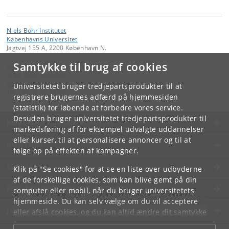
Niels Bohr Institutet
Københavns Universitet
Jagtvej 155 A, 2200 København N.
Samtykke til brug af cookies
Kontakt:
Niels Bohr Institutet
NBI
@
nbi
.
ku
.
dk
Universitetet bruger tredjepartsprodukter til at
Tlf:
+45 35 32 79 00
registrere brugernes adfærd på hjemmesiden
(statistik) for løbende at forbedre vores service.
Desuden bruger universitetet tredjepartsprodukter til
KØBENHAVNS UNIVERSITET
markedsføring af for eksempel udvalgte uddannelser
eller kurser, til at personalisere annoncer og til at
KONTAKT
følge op på effekten af kampagner.
SERVICES
Klik på "Se cookies" for at se en liste over udbyderne
af de forskellige cookies, som kan blive gemt på din
FOR STUDERENDE OG ANSATTE
computer eller mobil, når du bruger universitetets
hjemmeside. Du kan selv vælge om du vil acceptere
JOB OG KARRIERE
eller afslå cookies, og du kan altid ændre dit samtykke
under
Cookie- og privatlivspolitik
som du finder i