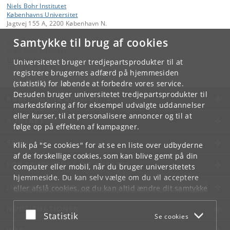
Niels Bohr Institutet
Københavns Universitet
Jagtvej 155 A, 2200 København N.
Samtykke til brug af cookies
Kontakt:
Niels Bohr Institutet
NBI
@
nbi
.
ku
.
dk
Universitetet bruger tredjepartsprodukter til at
Tlf:
+45 35 32 79 00
registrere brugernes adfærd på hjemmesiden
(statistik) for løbende at forbedre vores service.
Desuden bruger universitetet tredjepartsprodukter til
KØBENHAVNS UNIVERSITET
markedsføring af for eksempel udvalgte uddannelser
eller kurser, til at personalisere annoncer og til at
KONTAKT
følge op på effekten af kampagner.
SERVICES
Klik på "Se cookies" for at se en liste over udbyderne
af de forskellige cookies, som kan blive gemt på din
FOR STUDERENDE OG ANSATTE
computer eller mobil, når du bruger universitetets
hjemmeside. Du kan selv vælge om du vil acceptere
JOB OG KARRIERE
eller afslå cookies, og du kan altid ændre dit samtykke
under
Cookie- og privatlivspolitik
som du finder i
NØDSITUATIONER
bunden af hver side.
Acceptér eller afslå
Statistik
Se cookies
Googles privatlivspolitik