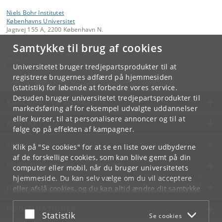
Niels Bohr Institutet
Københavns Universitet
Jagtvej 155 A, 2200 København N.
Samtykke til brug af cookies
Kontakt:
Niels Bohr Institutet
NBI
@
nbi
.
ku
.
dk
Universitetet bruger tredjepartsprodukter til at
Tlf:
+45 35 32 79 00
registrere brugernes adfærd på hjemmesiden
(statistik) for løbende at forbedre vores service.
Desuden bruger universitetet tredjepartsprodukter til
KØBENHAVNS UNIVERSITET
markedsføring af for eksempel udvalgte uddannelser
eller kurser, til at personalisere annoncer og til at
KONTAKT
følge op på effekten af kampagner.
SERVICES
Klik på "Se cookies" for at se en liste over udbyderne
af de forskellige cookies, som kan blive gemt på din
FOR STUDERENDE OG ANSATTE
computer eller mobil, når du bruger universitetets
hjemmeside. Du kan selv vælge om du vil acceptere
JOB OG KARRIERE
eller afslå cookies, og du kan altid ændre dit samtykke
under
Cookie- og privatlivspolitik
som du finder i
NØDSITUATIONER
bunden af hver side.
Acceptér eller afslå
Statistik
Se cookies