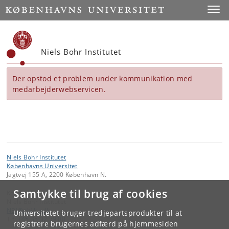
Start
Toggl
Niels Bohr Institutet
Der opstod et problem under kommunikation med
medarbejderwebservicen.
Niels Bohr Institutet
Københavns Universitet
Jagtvej 155 A, 2200 København N.
Samtykke til brug af cookies
Kontakt:
Niels Bohr Institutet
NBI
@
nbi
.
ku
.
dk
Universitetet bruger tredjepartsprodukter til at
Tlf:
+45 35 32 79 00
registrere brugernes adfærd på hjemmesiden