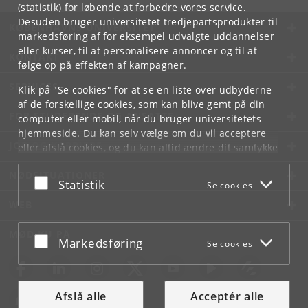
(statistik) for løbende at forbedre vores service.
Desuden bruger universitetet tredjepartsprodukter til
KØBENHAVNS UNIVERSITET
markedsføring af for eksempel udvalgte uddannelser
eller kurser, til at personalisere annoncer og til at
KONTAKT
følge op på effekten af kampagner.
SERVICES
Klik på "Se cookies" for at se en liste over udbyderne
af de forskellige cookies, som kan blive gemt på din
FOR STUDERENDE OG ANSATTE
computer eller mobil, når du bruger universitetets
hjemmeside. Du kan selv vælge om du vil acceptere
JOB OG KARRIERE
eller afslå cookies, og du kan altid ændre dit samtykke
under
Cookie- og privatlivspolitik
som du finder i
NØDSITUATIONER
bunden af hver side.
Acceptér eller afslå
Statistik
Se cookies
Googles privatlivspolitik
WEB
MØD KU PÅ
Acceptér eller afslå
Markedsføring
Se cookies
Afslå alle
Acceptér alle