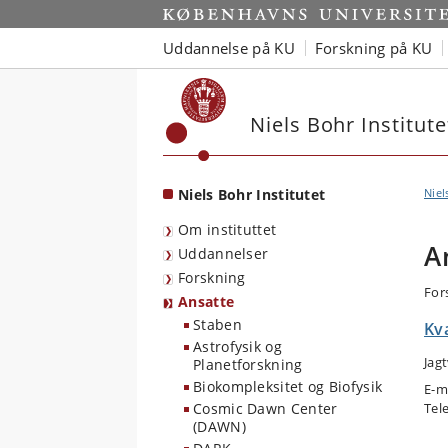
Start
Uddannelse på KU
Forskning på KU
Niels Bohr Institute
Niels Bohr Institutet
Niel
Om instituttet
A
Uddannelser
Forskning
For
Ansatte
Staben
Kv
Astrofysik og
Jag
Planetforskning
Biokompleksitet og Biofysik
E-m
Cosmic Dawn Center
Tel
(DAWN)