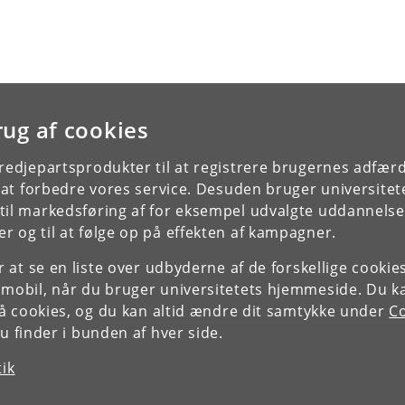
rug af cookies
tredjepartsprodukter til at registrere brugernes adfæ
e at forbedre vores service. Desuden bruger universitet
il markedsføring af for eksempel udvalgte uddannelser e
r og til at følge op på effekten af kampagner.
or at se en liste over udbyderne af de forskellige cooki
 mobil, når du bruger universitetets hjemmeside. Du k
slå cookies, og du kan altid ændre dit samtykke under
Co
 finder i bunden af hver side.
tik