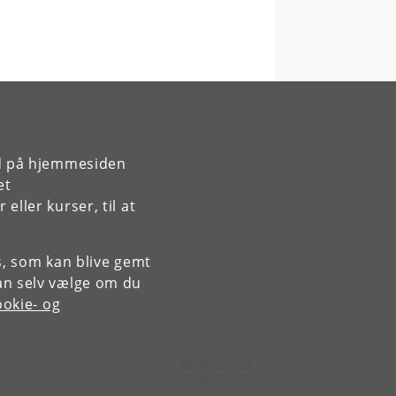
rd på hjemmesiden
et
ller kurser, til at
es, som kan blive gemt
an selv vælge om du
okie- og
Kontakt:
Niels Bohr Institutet
NBI
@
nbi
.
ku
.
dk
Tlf:
+45 35 32 79 00