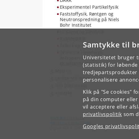
DARK
Eksperimentel Partikelfysik
Faststoffysik, Røntgen og
Neutronspredning på Niels
Bohr Institutet
Is, Klima og Geofysik
Kvanteoptik
Samtykke til b
Teknik og IT
Teoretisk Højenergi,
Universitetet bruger 
Astropartikel og
Gravitationel fysik
(statistik) for løbend
Mød os
tredjepartsprodukter t
Ledige stillinger
personalisere annonce
NBI Biblioteket
Klik på "Se cookies" f
Kontakt
på din computer eller
vil acceptere eller af
privatlivspolitik
som du
Niels Bohr Institutet
Københavns Universitet
Googles privatlivspoli
Jagtvej 155 A, 2200 København N.