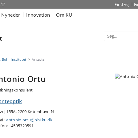
Find vej
F
Nyheder
Innovation
Om KU
t
s Bohr Institutet
Ansatte
ntonio Ortu
skningskonsulent
anteoptik
tvej 155A, 2200 København N
ail:
antonio.ortu@nbi.ku.dk
efon: +4535329591