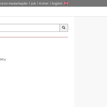
ind en medarbejder
Job
KUnet
English