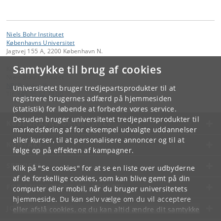
Niels Bohr Institutet
Københavns Universitet
Jagtvej 155 A, 2200 København N.
Samtykke til brug af cookies
Kontakt:
Niels Bohr Institutet
NBI
@
nbi
.
ku
.
dk
Universitetet bruger tredjepartsprodukter til at
Tlf:
+45 35 32 79 00
registrere brugernes adfærd på hjemmesiden
(statistik) for løbende at forbedre vores service.
Desuden bruger universitetet tredjepartsprodukter til
KØBENHAVNS UNIVERSITET
markedsføring af for eksempel udvalgte uddannelser
eller kurser, til at personalisere annoncer og til at
KONTAKT
følge op på effekten af kampagner.
SERVICES
Klik på "Se cookies" for at se en liste over udbyderne
af de forskellige cookies, som kan blive gemt på din
FOR STUDERENDE OG ANSATTE
computer eller mobil, når du bruger universitetets
hjemmeside. Du kan selv vælge om du vil acceptere
JOB OG KARRIERE
eller afslå cookies, og du kan altid ændre dit samtykke
under
Cookie- og privatlivspolitik
som du finder i