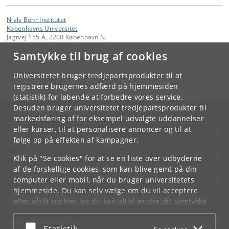
Niels Bohr Institutet
Københavns Universitet
Jagtvej 155 A, 2200 København N.
Samtykke til brug af cookies
Kontakt:
Niels Bohr Institutet
NBI
@
nbi
.
ku
.
dk
Universitetet bruger tredjepartsprodukter til at
Tlf:
+45 35 32 79 00
registrere brugernes adfærd på hjemmesiden
(statistik) for løbende at forbedre vores service.
Desuden bruger universitetet tredjepartsprodukter til
KØBENHAVNS UNIVERSITET
markedsføring af for eksempel udvalgte uddannelser
eller kurser, til at personalisere annoncer og til at
KONTAKT
følge op på effekten af kampagner.
SERVICES
Klik på "Se cookies" for at se en liste over udbyderne
af de forskellige cookies, som kan blive gemt på din
FOR STUDERENDE OG ANSATTE
computer eller mobil, når du bruger universitetets
hjemmeside. Du kan selv vælge om du vil acceptere
JOB OG KARRIERE
eller afslå cookies, og du kan altid ændre dit samtykke
under
Cookie- og privatlivspolitik
som du finder i
NØDSITUATIONER
bunden af hver side.
Acceptér eller afslå
Statistik