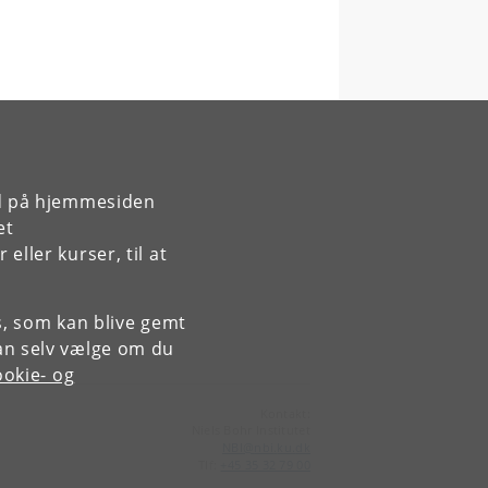
rd på hjemmesiden
et
ller kurser, til at
es, som kan blive gemt
an selv vælge om du
okie- og
Kontakt:
Niels Bohr Institutet
NBI
@
nbi
.
ku
.
dk
Tlf:
+45 35 32 79 00