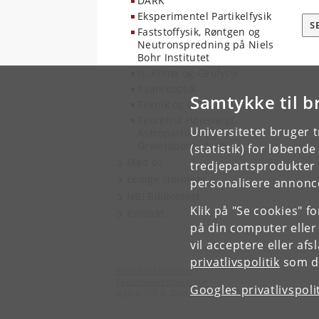
DARK
Eksperimentel Partikelfysik
S
Faststoffysik, Røntgen og
Neutronspredning på Niels
Bohr Institutet
Is, Klima og Geofysik
Kvanteoptik
Samtykke til b
Teknik og IT
Teoretisk Højenergi,
Universitetet bruger 
Astropartikel og
Gravitationel fysik
(statistik) for løbend
Mød os
tredjepartsprodukter t
Ledige stillinger
personalisere annonce
NBI Biblioteket
Klik på "Se cookies" f
Kontakt
på din computer eller
vil acceptere eller af
privatlivspolitik
som du
Niels Bohr Institutet
Københavns Universitet
Googles privatlivspoli
Jagtvej 155 A, 2200 København N.