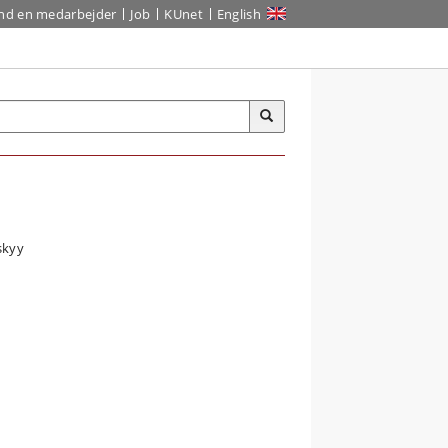
ind en medarbejder
Job
KUnet
English