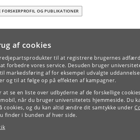
E FORSKERPROFIL OG PUBLIKATIONER
rug af cookies
tredjepartsprodukter til at registrere brugernes adfæ
e at forbedre vores service. Desuden bruger universitet
il markedsføring af for eksempel udvalgte uddannelser e
r og til at følge op på effekten af kampagner.
or at se en liste over udbyderne af de forskellige cooki
 mobil, når du bruger universitetets hjemmeside. Du k
slå cookies, og du kan altid ændre dit samtykke under
Co
 finder i bunden af hver side.
tik