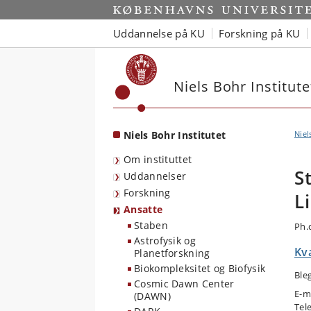
Start
Uddannelse på KU
Forskning på KU
Niels Bohr Institute
Niels Bohr Institutet
Niel
Om instituttet
S
Uddannelser
Forskning
L
Ansatte
Staben
Ph.
Astrofysik og
Kv
Planetforskning
Biokompleksitet og Biofysik
Ble
Cosmic Dawn Center
E-m
(DAWN)
Tel