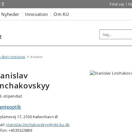
Find vej
F
Nyheder
Innovation
Om KU
t
s Bohr Institutet
Ansatte
tanislav
inchakovskyy
d.-stipendiat
anteoptik
gdamsvej 17, 2100 København Ø
ail:
stanislav.linchakovskyy@nbi.ku.dk
efon: +4535323889