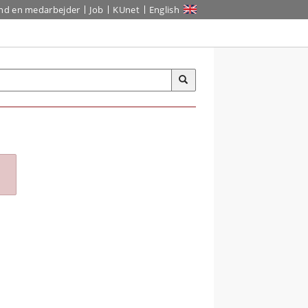
ind en medarbejder
Job
KUnet
English