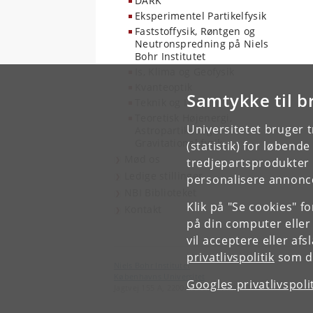
DARK
Eksperimentel Partikelfysik
Faststoffysik, Røntgen og
Neutronspredning på Niels
Bohr Institutet
Is, Klima og Geofysik
Kvanteoptik
Samtykke til b
Teknik og IT
Teoretisk Højenergi,
Universitetet bruger 
Astropartikel og
Gravitationel fysik
(statistik) for løbend
Mød os
tredjepartsprodukter t
Ledige stillinger
personalisere annonce
NBI Biblioteket
Klik på "Se cookies" f
Kontakt
på din computer eller
vil acceptere eller af
privatlivspolitik
som du
Niels Bohr Institutet
Københavns Universitet
Googles privatlivspoli
Jagtvej 155 A, 2200 København N.