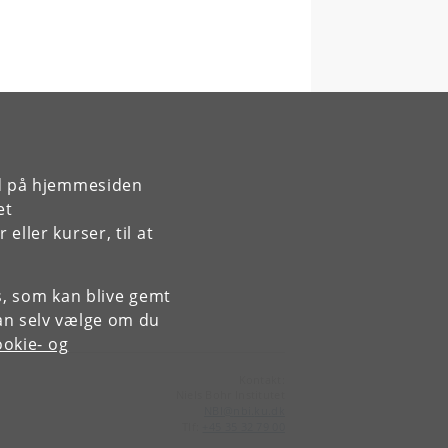
rd på hjemmesiden
et
ller kurser, til at
es, som kan blive gemt
an selv vælge om du
okie- og
Kontakt:
Niels Bohr Institutet
NBI
@
nbi
.
ku
.
dk
Tlf:
+45 35 32 79 00