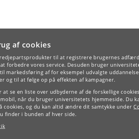
rug af cookies
tredjepartsprodukter til at registrere brugernes adfæ
e at forbedre vores service. Desuden bruger universitet
il markedsføring af for eksempel udvalgte uddannelser e
r og til at følge op på effekten af kampagner.
or at se en liste over udbyderne af de forskellige cooki
 mobil, når du bruger universitetets hjemmeside. Du k
slå cookies, og du kan altid ændre dit samtykke under
Co
 finder i bunden af hver side.
tik