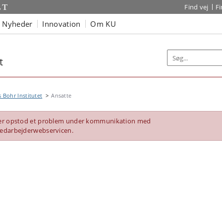
Find vej
F
Nyheder
Innovation
Om KU
t
s Bohr Institutet
Ansatte
er opstod et problem under kommunikation med
edarbejderwebservicen.