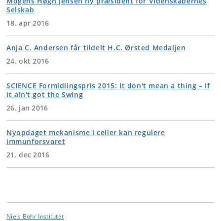
Mogens Høgh Jensen ny præsident for Videnskabernes
Selskab
18. apr 2016
Anja C. Andersen får tildelt H.C. Ørsted Medaljen
24. okt 2016
SCIENCE Formidlingspris 2015: It don't mean a thing – If
it ain't got the Swing
26. jan 2016
Nyopdaget mekanisme i celler kan regulere
immunforsvaret
21. dec 2016
Niels Bohr Institutet