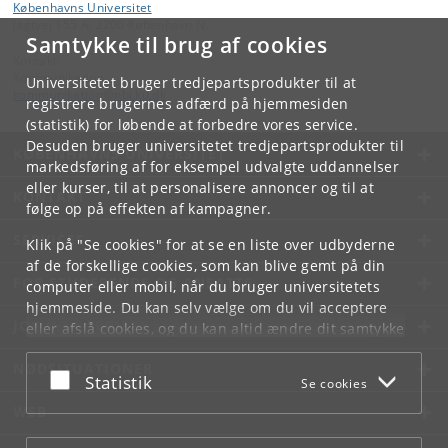
Københavns Universitet
Jagtvej 155 A, 2200 København N.
Samtykke til brug af cookies
Kontakt:
Kommunikation
Universitetet bruger tredjepartsprodukter til at
kommunikation
@
nbi
.
ku
.
dk
registrere brugernes adfærd på hjemmesiden
(statistik) for løbende at forbedre vores service.
Desuden bruger universitetet tredjepartsprodukter til
KØBENHAVNS UNIVERSITET
markedsføring af for eksempel udvalgte uddannelser
eller kurser, til at personalisere annoncer og til at
KONTAKT
følge op på effekten af kampagner.
SERVICES
Klik på "Se cookies" for at se en liste over udbyderne
af de forskellige cookies, som kan blive gemt på din
FOR STUDERENDE OG ANSATTE
computer eller mobil, når du bruger universitetets
hjemmeside. Du kan selv vælge om du vil acceptere
JOB OG KARRIERE
eller afslå cookies, og du kan altid ændre dit samtykke
under
Cookie- og privatlivspolitik
som du finder i
NØDSITUATIONER
bunden af hver side.
Acceptér eller afslå
Statistik
Se cookies
Googles privatlivspolitik
WEB