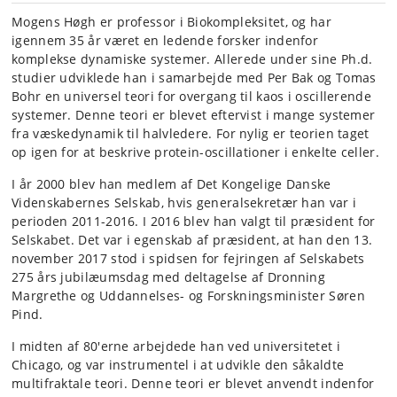
Mogens Høgh er professor i Biokompleksitet, og har
igennem 35 år været en ledende forsker indenfor
komplekse dynamiske systemer. Allerede under sine Ph.d.
studier udviklede han i samarbejde med Per Bak og Tomas
Bohr en universel teori for overgang til kaos i oscillerende
systemer. Denne teori er blevet eftervist i mange systemer
fra væskedynamik til halvledere. For nylig er teorien taget
op igen for at beskrive protein-oscillationer i enkelte celler.
I år 2000 blev han medlem af Det Kongelige Danske
Videnskabernes Selskab, hvis generalsekretær han var i
perioden 2011-2016. I 2016 blev han valgt til præsident for
Selskabet. Det var i egenskab af præsident, at han den 13.
november 2017 stod i spidsen for fejringen af Selskabets
275 års jubilæumsdag med deltagelse af Dronning
Margrethe og Uddannelses- og Forskningsminister Søren
Pind.
I midten af 80'erne arbejdede han ved universitetet i
Chicago, og var instrumentel i at udvikle den såkaldte
multifraktale teori. Denne teori er blevet anvendt indenfor