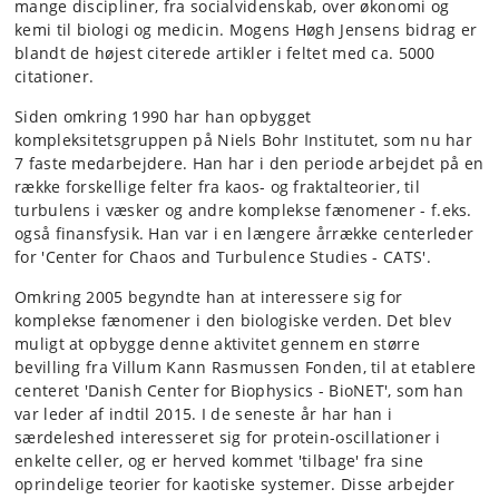
mange discipliner, fra socialvidenskab, over økonomi og
kemi til biologi og medicin. Mogens Høgh Jensens bidrag er
blandt de højest citerede artikler i feltet med ca. 5000
citationer.
Siden omkring 1990 har han opbygget
kompleksitetsgruppen på Niels Bohr Institutet, som nu har
7 faste medarbejdere. Han har i den periode arbejdet på en
række forskellige felter fra kaos- og fraktalteorier, til
turbulens i væsker og andre komplekse fænomener - f.eks.
også finansfysik. Han var i en længere årrække centerleder
for 'Center for Chaos and Turbulence Studies - CATS'.
Omkring 2005 begyndte han at interessere sig for
komplekse fænomener i den biologiske verden. Det blev
muligt at opbygge denne aktivitet gennem en større
bevilling fra Villum Kann Rasmussen Fonden, til at etablere
centeret 'Danish Center for Biophysics - BioNET', som han
var leder af indtil 2015. I de seneste år har han i
særdeleshed interesseret sig for protein-oscillationer i
enkelte celler, og er herved kommet 'tilbage' fra sine
oprindelige teorier for kaotiske systemer. Disse arbejder