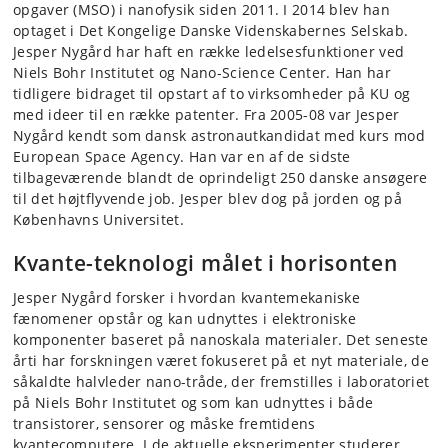
opgaver (MSO) i nanofysik siden 2011. I 2014 blev han
optaget i Det Kongelige Danske Videnskabernes Selskab.
Jesper Nygård har haft en række ledelsesfunktioner ved
Niels Bohr Institutet og Nano-Science Center. Han har
tidligere bidraget til opstart af to virksomheder på KU og
med ideer til en række patenter. Fra 2005-08 var Jesper
Nygård kendt som dansk astronautkandidat med kurs mod
European Space Agency. Han var en af de sidste
tilbageværende blandt de oprindeligt 250 danske ansøgere
til det højtflyvende job. Jesper blev dog på jorden og på
Københavns Universitet.
Kvante-teknologi målet i horisonten
Jesper Nygård forsker i hvordan kvantemekaniske
fænomener opstår og kan udnyttes i elektroniske
komponenter baseret på nanoskala materialer. Det seneste
årti har forskningen været fokuseret på et nyt materiale, de
såkaldte halvleder nano-tråde, der fremstilles i laboratoriet
på Niels Bohr Institutet og som kan udnyttes i både
transistorer, sensorer og måske fremtidens
kvantecomputere. I de aktuelle eksperimenter studerer