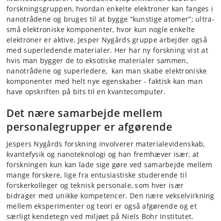
forskningsgruppen, hvordan enkelte elektroner kan fanges i
nanotrådene og bruges til at bygge ”kunstige atomer”; ultra-
små elektroniske komponenter, hvor kun nogle enkelte
elektroner er aktive. Jesper Nygårds gruppe arbejder også
med superledende materialer. Her har ny forskning vist at
hvis man bygger de to eksotiske materialer sammen,
nanotrådene og superledere,
kan man skabe elektroniske
komponenter med helt nye egenskaber - faktisk kan man
have opskriften på bits til en kvantecomputer.
Det nære samarbejde mellem
personalegrupper er afgørende
Jespers Nygårds forskning involverer materialevidenskab,
kvantefysik og nanoteknologi og han fremhæver især, at
forskningen kun kan lade sige gøre ved samarbejde mellem
mange forskere, lige fra entusiastiske studerende til
forskerkolleger og teknisk personale, som hver især
bidrager med unikke kompetencer. Den nære vekselvirkning
mellem eksperimenter og teori er også afgørende og et
særligt kendetegn ved miljøet på Niels Bohr Institutet.