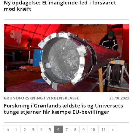
Ny opdagelse: Et manglende led i forsvaret
mod kræft
GRUNDFORSKNING I VERDENSKLASSE
25.10.2022
Forskning i Grønlands ældste is og Universets
tunge stjerner får kæmpe EU-bevillinger
Forrige
(nuværende)
Næste
«
1
2
3
4
5
6
7
8
9
10
11
»