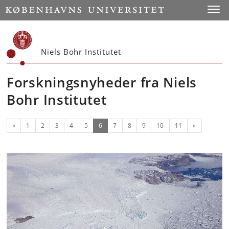
Start
Toggl
Niels Bohr Institutet
Forskningsnyheder fra Niels
Bohr Institutet
Forrige
(nuværende)
Næste
«
1
2
3
4
5
6
7
8
9
10
11
»