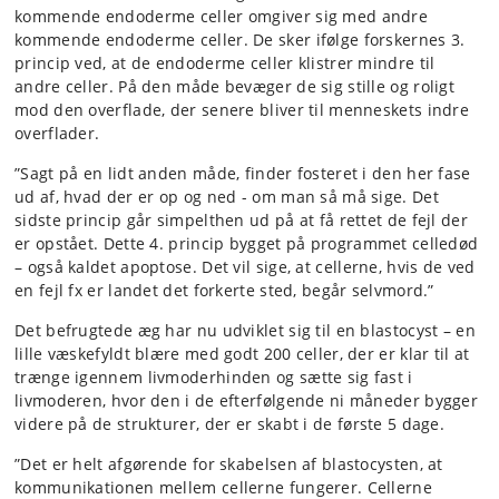
kommende endoderme celler omgiver sig med andre
kommende endoderme celler. De sker ifølge forskernes 3.
princip ved, at de endoderme celler klistrer mindre til
andre celler. På den måde bevæger de sig stille og roligt
mod den overflade, der senere bliver til menneskets indre
overflader.
”Sagt på en lidt anden måde, finder fosteret i den her fase
ud af, hvad der er op og ned - om man så må sige. Det
sidste princip går simpelthen ud på at få rettet de fejl der
er opstået. Dette 4. princip bygget på programmet celledød
– også kaldet apoptose. Det vil sige, at cellerne, hvis de ved
en fejl fx er landet det forkerte sted, begår selvmord.”
Det befrugtede æg har nu udviklet sig til en blastocyst – en
lille væskefyldt blære med godt 200 celler, der er klar til at
trænge igennem livmoderhinden og sætte sig fast i
livmoderen, hvor den i de efterfølgende ni måneder bygger
videre på de strukturer, der er skabt i de første 5 dage.
”Det er helt afgørende for skabelsen af blastocysten, at
kommunikationen mellem cellerne fungerer. Cellerne