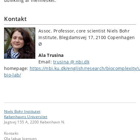
udvikling af mennesket.”
Kontakt
Assoc. Professor, core scientist Niels Bohr
Institute, Blegdamsvej 17, 2100 Copenhagen
Ø
Ala Trusina
Email:
trusina @ nbi.dk
homepage:
https://nbi.ku.dk/english/research/biocomplexity/
bio-lab/
Niels Bohr Institutet
Københavns Universitet
Jagtvej 155 A, 2200 København N.
Kontakt:
Ola Jakup Joensen