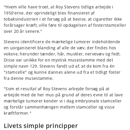
"Hvem ville have troet, at Roy Stevens tidlige arbejde i
1950'erne, der oprindeligt blev finansieret af
tobaksindustrien i et forsøg på at bevise, at cigaretter ikke
forårsager kræft, ville føre til opdagelsen af fosterstamceller
over 20 år senere."
Stevens identificere de mærkelige tumorer indeholdende
en uorganiseret blanding af alle de væv, der findes hos
voksne, herunder tænder, hår, muskler, nervevæv og fedt.
Disse var unikke for en mystisk musestamme med det
simple navn 129. Stevens fandt ud af, at de kom fra én
"stamcelle" og kunne dannes alene ud fra et tidligt foster
fra denne musestamme.
"Som et resultat af Roy Stevens arbejde forsøg på at
arbejde med de her mus på grund af deres evne til at lave
mærkelige tumorer kender vi i dag embryonale stamceller
og forstår sammenhængen mellem stamceller og visse
kræftformer."
Livets simple principper