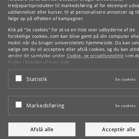
tredjepartsprodukter til markedsføring af for eksempel udva
uddannelser eller kurser, til at personalisere annoncer og til
følge op på effekten af kampagner.
Klik på "Se cookies" for at se en liste over udbyderne af de
forskellige cookies, som kan blive gemt på din computer elle
mobil, når du bruger universitetets hjemmeside. Du kan sel
vælge om du vil acceptere eller afslå cookies, og du kan alti
ændre dit samtykke under
Cookie- og privatlivspolitik
som d
finder i bunden af hver side.
Googles privatlivspolitik
Acceptér eller afslå
Statistik
Se cookies
Acceptér eller afslå
Markedsføring
Se cookies
Afslå alle
Acceptér alle