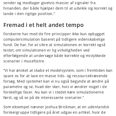
sender og modtager givetvis masser af signaler fra
hinanden, der både hjælper dem til at udvikle sig korrekt og
lande i den rigtige position.”
Fremad i et helt andet tempo
Forskerne har med de fire principper ikke kun opbygget
computersimulation baseret på tidligere videnskabelige
fund. De har, for at sikre at simulationen er korrekt også
testet, om simulationen er lig virkeligheden ved
efterfølgende at undersøge både korrekte og mislykkede
scenarier i musefostre.
”Vi har ønsket at skabe et modelsystem, som i fremtiden kan
spare os for at lave en masse tids- og ressourcekrævende
forsøg. Med systemet kan vi nu også begynde at ændre på
parametre og se, hvad der sker, hvis vi ændrer noget i de
forskellige faser. Nu kan vi i stedet køre simulationerne
først, og så se på de interessante scenarier.”
Som eksempel nævner Joshua Brickman, at en udenlandsk
forskergruppe tidligere på året udgav en artikel, hvor de