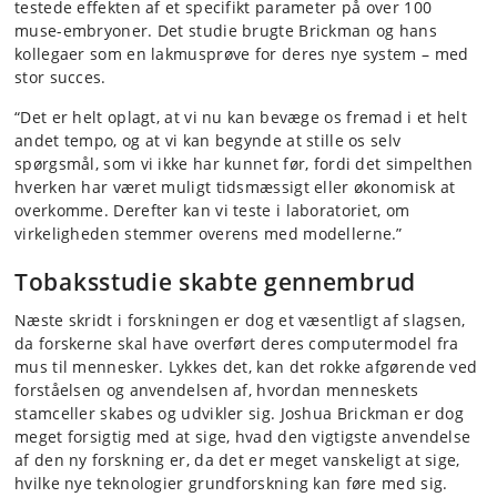
testede effekten af et specifikt parameter på over 100
muse-embryoner. Det studie brugte Brickman og hans
kollegaer som en lakmusprøve for deres nye system – med
stor succes.
“Det er helt oplagt, at vi nu kan bevæge os fremad i et helt
andet tempo, og at vi kan begynde at stille os selv
spørgsmål, som vi ikke har kunnet før, fordi det simpelthen
hverken har været muligt tidsmæssigt eller økonomisk at
overkomme. Derefter kan vi teste i laboratoriet, om
virkeligheden stemmer overens med modellerne.”
Tobaksstudie skabte gennembrud
Næste skridt i forskningen er dog et væsentligt af slagsen,
da forskerne skal have overført deres computermodel fra
mus til mennesker. Lykkes det, kan det rokke afgørende ved
forståelsen og anvendelsen af, hvordan menneskets
stamceller skabes og udvikler sig. Joshua Brickman er dog
meget forsigtig med at sige, hvad den vigtigste anvendelse
af den ny forskning er, da det er meget vanskeligt at sige,
hvilke nye teknologier grundforskning kan føre med sig.