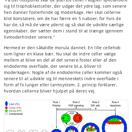
sig til trophoblastceller, der udgør det ydre lag, som senere
hen danner fosterhinde og moderkage. Her skal cellerne
blot konstatere, om de har færre en 5 naboer, for hvis de
har de, så må de være yderst og så skal de udvikle særlige
egenskaber, der sætter dem i stand til at trænge igennem
livmoderhinden senere.”
Hermed er den såkaldte morula dannet. En lille cellehob
som ligner en klase bær. Nu skal de indre celler vælge
mellem at blive en del af det senere foster eller af den
endoderme overflade, der senere bl.a. bliver til
moderkagen. Nogle af de endoderme celler kommer også
senere til at udvikle sig til menneskets indre overflade i
form af fx lunger eller tarmsystem. 2. princip forklarer,
hvordan cellerne bliver hjulpet på deres vej.