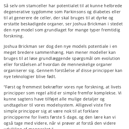
Så selv om stamceller har potentialet til at kunne helbrede
degenerative sygdomme som Parkinsons og diabetes eller
til at generere de celler, der skal bruges til at dyrke og
erstatte beskadigede organer, ser Joshua Brickman i stedet
den nye model som grundlaget for mange typer fremtidig
forskning.
Joshua Brickman ser dog den nye models potentiale i en
meget bredere sammenhæng. Han mener modeller kan
bruges til at løse grundlæggende spørgsmål om evolution
eller forståelsen af hvordan de menneskelige organer
organiserer sig. Gennem forståelse af disse principper kan
nye teknologier blive født.
”Først og fremmest bekræfter vores nye forskning, at livets
principper som regel altid er simple fremfor komplekse. Vi
kunne sagtens have tilføjet alle mulige detaljer og
undtagelser til vores modelsystem. Alligevel viste fire
simple principper sig at være nok til at forklare
principperne for livets første 5 dage, og den lære kan vi
også tage med videre, når vi prøver at forstå den videre