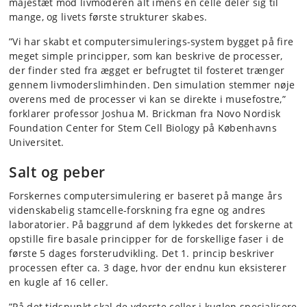
majestæt mod livmoderen alt imens én celle deler sig til
mange, og livets første strukturer skabes.
”Vi har skabt et computersimulerings-system bygget på fire
meget simple principper, som kan beskrive de processer,
der finder sted fra ægget er befrugtet til fosteret trænger
gennem livmoderslimhinden. Den simulation stemmer nøje
overens med de processer vi kan se direkte i musefostre,”
forklarer professor Joshua M. Brickman fra Novo Nordisk
Foundation Center for Stem Cell Biology på Københavns
Universitet.
Salt og peber
Forskernes computersimulering er baseret på mange års
videnskabelig stamcelle-forskning fra egne og andres
laboratorier. På baggrund af dem lykkedes det forskerne at
opstille fire basale principper for de forskellige faser i de
første 5 dages forsterudvikling. Det 1. princip beskriver
processen efter ca. 3 dage, hvor der endnu kun eksisterer
en kugle af 16 celler.
”På det tidspunkt skal de yderste celler i kuglen specialisere