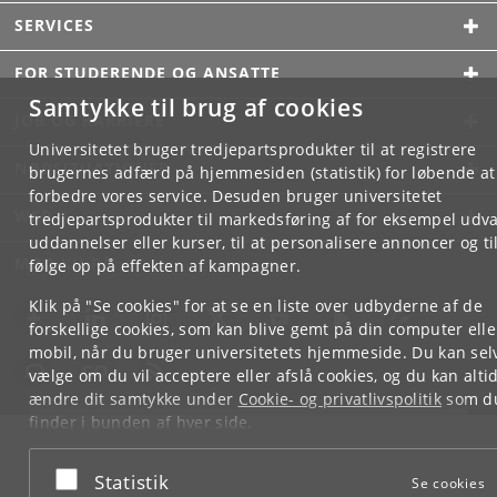
SERVICES
FOR STUDERENDE OG ANSATTE
Samtykke til brug af cookies
JOB OG KARRIERE
Universitetet bruger tredjepartsprodukter til at registrere
NØDSITUATIONER
brugernes adfærd på hjemmesiden (statistik) for løbende at
forbedre vores service. Desuden bruger universitetet
WEB
tredjepartsprodukter til markedsføring af for eksempel udva
uddannelser eller kurser, til at personalisere annoncer og til
MØD KU PÅ
følge op på effekten af kampagner.
Klik på "Se cookies" for at se en liste over udbyderne af de
forskellige cookies, som kan blive gemt på din computer elle
mobil, når du bruger universitetets hjemmeside. Du kan sel
vælge om du vil acceptere eller afslå cookies, og du kan alti
ændre dit samtykke under
Cookie- og privatlivspolitik
som d
finder i bunden af hver side.
Googles privatlivspolitik
Acceptér eller afslå
Statistik
Se cookies