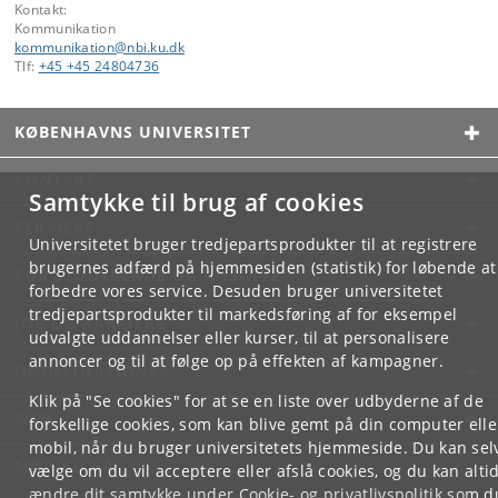
Kontakt:
Kommunikation
kommunikation
@
nbi
.
ku
.
dk
Tlf:
+45 +45 24804736
KØBENHAVNS UNIVERSITET
KONTAKT
Samtykke til brug af cookies
SERVICES
Universitetet bruger tredjepartsprodukter til at registrere
brugernes adfærd på hjemmesiden (statistik) for løbende at
FOR STUDERENDE OG ANSATTE
forbedre vores service. Desuden bruger universitetet
tredjepartsprodukter til markedsføring af for eksempel
JOB OG KARRIERE
udvalgte uddannelser eller kurser, til at personalisere
annoncer og til at følge op på effekten af kampagner.
NØDSITUATIONER
Klik på "Se cookies" for at se en liste over udbyderne af de
WEB
forskellige cookies, som kan blive gemt på din computer elle
mobil, når du bruger universitetets hjemmeside. Du kan sel
MØD KU PÅ
vælge om du vil acceptere eller afslå cookies, og du kan alti
ændre dit samtykke under
Cookie- og privatlivspolitik
som d