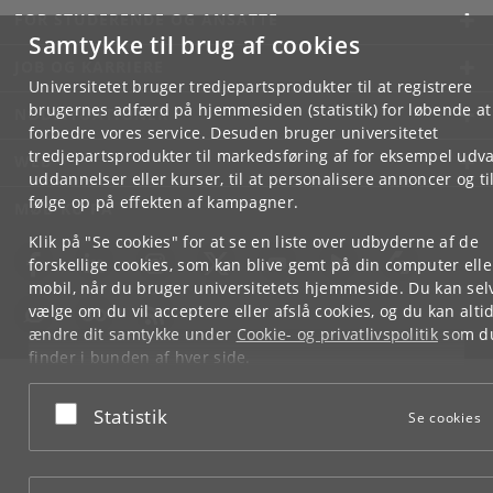
FOR STUDERENDE OG ANSATTE
Samtykke til brug af cookies
JOB OG KARRIERE
Universitetet bruger tredjepartsprodukter til at registrere
brugernes adfærd på hjemmesiden (statistik) for løbende at
NØDSITUATIONER
forbedre vores service. Desuden bruger universitetet
tredjepartsprodukter til markedsføring af for eksempel udva
WEB
uddannelser eller kurser, til at personalisere annoncer og til
følge op på effekten af kampagner.
MØD KU PÅ
Klik på "Se cookies" for at se en liste over udbyderne af de
forskellige cookies, som kan blive gemt på din computer elle
mobil, når du bruger universitetets hjemmeside. Du kan sel
vælge om du vil acceptere eller afslå cookies, og du kan alti
ændre dit samtykke under
Cookie- og privatlivspolitik
som d
finder i bunden af hver side.
Googles privatlivspolitik
Acceptér eller afslå
Statistik
Se cookies