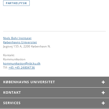
PARTIKELFYSIK
Niels Bohr Institutet
Københavns Universitet
Jagtvej 155 A, 2200 København N.
Kontakt:
Kommunikation
kommunikation
@
nbi
.
ku
.
dk
Tlf:
+45 +45 24804736
KØBENHAVNS UNIVERSITET
KONTAKT
SERVICES