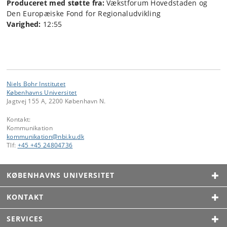
Produceret med støtte fra:
Vækstforum Hovedstaden og
Den Europæiske Fond for Regionaludvikling
Varighed:
12:55
Niels Bohr Institutet
Københavns Universitet
Jagtvej 155 A, 2200 København N.
Kontakt:
Kommunikation
kommunikation
@
nbi
.
ku
.
dk
Tlf:
+45 +45 24804736
KØBENHAVNS UNIVERSITET
KONTAKT
SERVICES