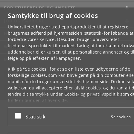
FOR STUDERENDE OG ANSATTE
Samtykke til brug af cookies
JOB OG KARRIERE
Universitetet bruger tredjepartsprodukter til at registrere
brugernes adfærd på hjemmesiden (statistik) for løbende at
NØDSITUATIONER
forbedre vores service. Desuden bruger universitetet
tredjepartsprodukter til markedsføring af for eksempel udva
WEB
uddannelser eller kurser, til at personalisere annoncer og til
følge op på effekten af kampagner.
MØD KU PÅ
Klik på "Se cookies" for at se en liste over udbyderne af de
forskellige cookies, som kan blive gemt på din computer elle
mobil, når du bruger universitetets hjemmeside. Du kan sel
vælge om du vil acceptere eller afslå cookies, og du kan alti
ændre dit samtykke under
Cookie- og privatlivspolitik
som d
finder i bunden af hver side.
Googles privatlivspolitik
Acceptér eller afslå
Statistik
Se cookies