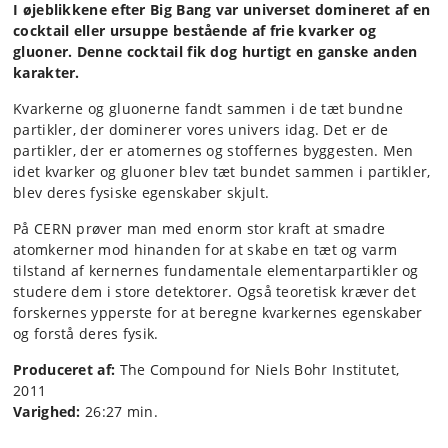
I øjeblikkene efter Big Bang var universet domineret af en
cocktail eller ursuppe bestående af frie kvarker og
gluoner. Denne cocktail fik dog hurtigt en ganske anden
karakter.
Kvarkerne og gluonerne fandt sammen i de tæt bundne
partikler, der dominerer vores univers idag. Det er de
partikler, der er atomernes og stoffernes byggesten. Men
idet kvarker og gluoner blev tæt bundet sammen i partikler,
blev deres fysiske egenskaber skjult.
På CERN prøver man med enorm stor kraft at smadre
atomkerner mod hinanden for at skabe en tæt og varm
tilstand af kernernes fundamentale elementarpartikler og
studere dem i store detektorer. Også teoretisk kræver det
forskernes ypperste for at beregne kvarkernes egenskaber
og forstå deres fysik.
Produceret af:
The Compound for Niels Bohr Institutet,
2011
Varighed:
26:27 min.