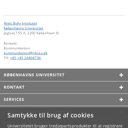
Niels Bohr Institutet
Københavns Universitet
Jagtvej 155 A, 2200 København N.
Kontakt:
Kommunikation
kommunikation
@
nbi
.
ku
.
dk
Tlf:
+45 +45 24804736
KØBENHAVNS UNIVERSITET
KONTAKT
SERVICES
FOR STUDERENDE OG ANSATTE
Samtykke til brug af cookies
JOB OG KARRIERE
Universitetet bruger tredjepartsprodukter til at registrere