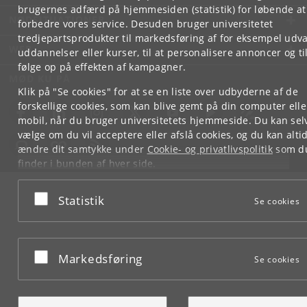
brugernes adfærd på hjemmesiden (statistik) for løbende at
NØDSITUATIONER
forbedre vores service. Desuden bruger universitetet
tredjepartsprodukter til markedsføring af for eksempel udva
WEB
uddannelser eller kurser, til at personalisere annoncer og til
følge op på effekten af kampagner.
MØD KU PÅ
Klik på "Se cookies" for at se en liste over udbyderne af de
forskellige cookies, som kan blive gemt på din computer elle
mobil, når du bruger universitetets hjemmeside. Du kan sel
vælge om du vil acceptere eller afslå cookies, og du kan alti
ændre dit samtykke under
Cookie- og privatlivspolitik
som d
finder i bunden af hver side.
Googles privatlivspolitik
Acceptér eller afslå
Statistik
Se cookies
Acceptér eller afslå
Markedsføring
Se cookies