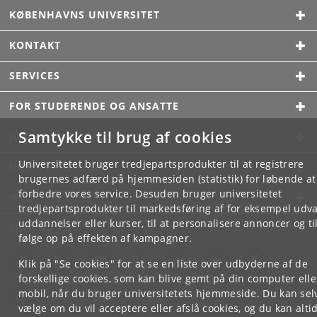
KØBENHAVNS UNIVERSITET
KONTAKT
SERVICES
FOR STUDERENDE OG ANSATTE
Samtykke til brug af cookies
JOB OG KARRIERE
Universitetet bruger tredjepartsprodukter til at registrere
NØDSITUATIONER
brugernes adfærd på hjemmesiden (statistik) for løbende at
forbedre vores service. Desuden bruger universitetet
WEB
tredjepartsprodukter til markedsføring af for eksempel udva
uddannelser eller kurser, til at personalisere annoncer og til
MØD KU PÅ
følge op på effekten af kampagner.
Klik på "Se cookies" for at se en liste over udbyderne af de
forskellige cookies, som kan blive gemt på din computer elle
mobil, når du bruger universitetets hjemmeside. Du kan sel
vælge om du vil acceptere eller afslå cookies, og du kan alti