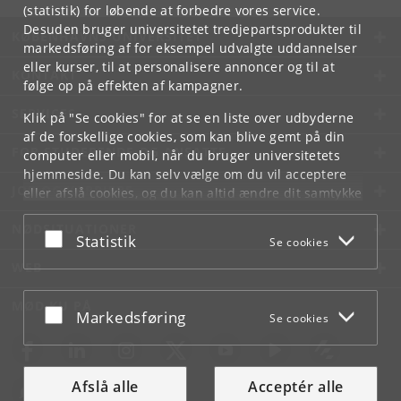
(statistik) for løbende at forbedre vores service.
Desuden bruger universitetet tredjepartsprodukter til
KØBENHAVNS UNIVERSITET
markedsføring af for eksempel udvalgte uddannelser
eller kurser, til at personalisere annoncer og til at
KONTAKT
følge op på effekten af kampagner.
SERVICES
Klik på "Se cookies" for at se en liste over udbyderne
af de forskellige cookies, som kan blive gemt på din
FOR STUDERENDE OG ANSATTE
computer eller mobil, når du bruger universitetets
hjemmeside. Du kan selv vælge om du vil acceptere
JOB OG KARRIERE
eller afslå cookies, og du kan altid ændre dit samtykke
under
Cookie- og privatlivspolitik
som du finder i
NØDSITUATIONER
bunden af hver side.
Acceptér eller afslå
Statistik
Se cookies
Googles privatlivspolitik
WEB
MØD KU PÅ
Acceptér eller afslå
Markedsføring
Se cookies
Afslå alle
Acceptér alle