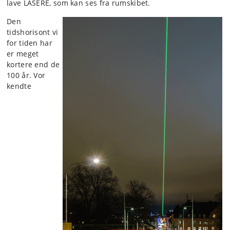
lave LASERE, som kan ses fra rumskibet.
Den
tidshorisont vi
for tiden har
er meget
kortere end de
100 år. Vor
kendte