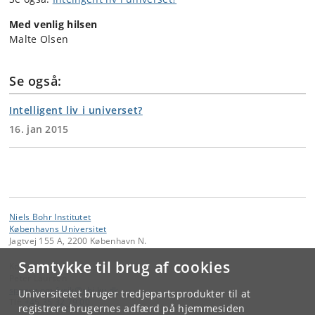
Med venlig hilsen
Malte Olsen
Se også:
Intelligent liv i universet?
16. jan 2015
Niels Bohr Institutet
Københavns Universitet
Jagtvej 155 A, 2200 København N.
Samtykke til brug af cookies
Kontakt:
Peter Laursen
spoerg
.
om
.
fysik
@
nbi
.
ku
.
dk
Universitetet bruger tredjepartsprodukter til at
Tlf:
+45 35 32 79 00
registrere brugernes adfærd på hjemmesiden