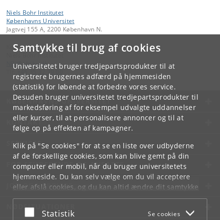
Niels Bohr Institutet
Københavns Universitet
Jagtvej 155 A, 2200 København N.
Samtykke til brug af cookies
Kontakt:
Niels Bohr Institutet
NBI
@
nbi
.
ku
.
dk
Universitetet bruger tredjepartsprodukter til at
Tlf:
+45 35 32 79 00
registrere brugernes adfærd på hjemmesiden
(statistik) for løbende at forbedre vores service.
Desuden bruger universitetet tredjepartsprodukter til
KØBENHAVNS UNIVERSITET
markedsføring af for eksempel udvalgte uddannelser
eller kurser, til at personalisere annoncer og til at
KONTAKT
følge op på effekten af kampagner.
SERVICES
Klik på "Se cookies" for at se en liste over udbyderne
af de forskellige cookies, som kan blive gemt på din
FOR STUDERENDE OG ANSATTE
computer eller mobil, når du bruger universitetets
hjemmeside. Du kan selv vælge om du vil acceptere
JOB OG KARRIERE
eller afslå cookies, og du kan altid ændre dit samtykke
under
Cookie- og privatlivspolitik
som du finder i
NØDSITUATIONER
bunden af hver side.
Acceptér eller afslå
Statistik
Se cookies