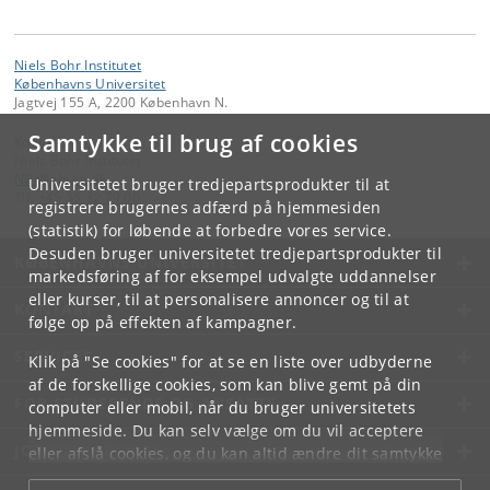
Niels Bohr Institutet
Københavns Universitet
Jagtvej 155 A, 2200 København N.
Samtykke til brug af cookies
Kontakt:
Niels Bohr Institutet
NBI
@
nbi
.
ku
.
dk
Universitetet bruger tredjepartsprodukter til at
Tlf:
+45 35 32 79 00
registrere brugernes adfærd på hjemmesiden
(statistik) for løbende at forbedre vores service.
Desuden bruger universitetet tredjepartsprodukter til
KØBENHAVNS UNIVERSITET
markedsføring af for eksempel udvalgte uddannelser
eller kurser, til at personalisere annoncer og til at
KONTAKT
følge op på effekten af kampagner.
SERVICES
Klik på "Se cookies" for at se en liste over udbyderne
af de forskellige cookies, som kan blive gemt på din
FOR STUDERENDE OG ANSATTE
computer eller mobil, når du bruger universitetets
hjemmeside. Du kan selv vælge om du vil acceptere
JOB OG KARRIERE
eller afslå cookies, og du kan altid ændre dit samtykke
under
Cookie- og privatlivspolitik
som du finder i