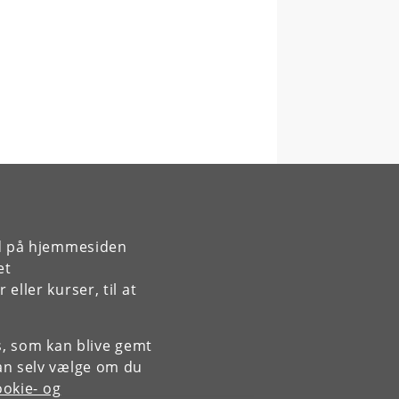
rd på hjemmesiden
et
ller kurser, til at
es, som kan blive gemt
an selv vælge om du
okie- og