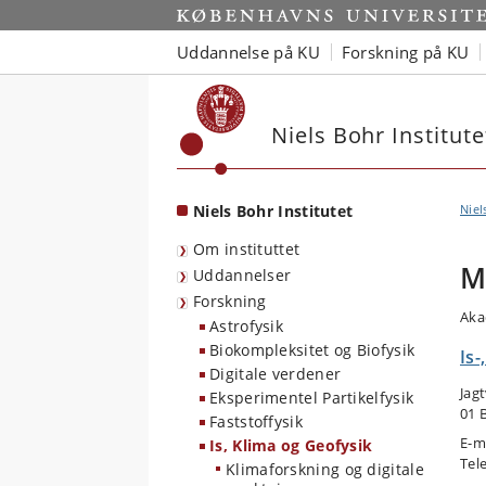
Start
Uddannelse på KU
Forskning på KU
Niels Bohr Institute
Niels Bohr Institutet
Niel
Om instituttet
M
Uddannelser
Forskning
Aka
Astrofysik
Biokompleksitet og Biofysik
Is-
Digitale verdener
Jag
Eksperimentel Partikelfysik
01 
Faststoffysik
E-m
Is, Klima og Geofysik
Tel
Klimaforskning og digitale