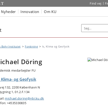
Find vej
F
Nyheder
Innovation
Om KU
t
s Bohr Institutet
Forskning
Is, Klima og Geofysik
ichael Döring
demisk medarbejder FU
, Klima- og Geofysik
tvej 132, 2200 København N
Bygning 1, 01.2.F.134
ail:
michael.doring@nbi.ku.dk
efon: +4535330835