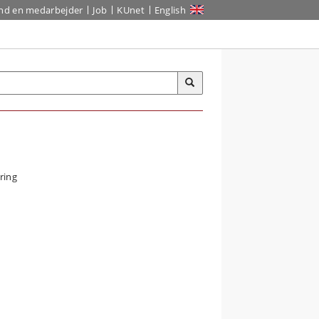
ind en medarbejder
Job
KUnet
English