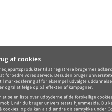
rug af cookies
tredjepartsprodukter til at registrere brugernes adfæ
e at forbedre vores service. Desuden bruger universitet
il markedsføring af for eksempel udvalgte uddannelser e
r og til at følge op på effekten af kampagner.
or at se en liste over udbyderne af de forskellige cooki
 mobil, når du bruger universitetets hjemmeside. Du k
slå cookies, og du kan altid ændre dit samtykke under
Co