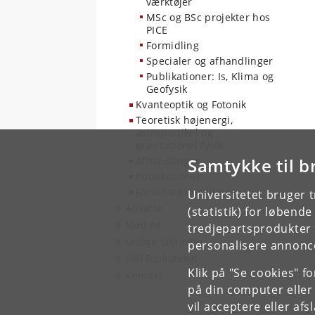
værktøjer
MSc og BSc projekter hos
PICE
Formidling
Specialer og afhandlinger
Publikationer: Is, Klima og
Geofysik
Kvanteoptik og Fotonik
Teoretisk højenergi,
astropartikel og
gravitationel fysik
Afhandlinger
Samtykke til b
Publikationer
Forskningsfaciliteter
Universitetet bruger 
Ansatte
(statistik) for løbend
Mød os
tredjepartsprodukter t
Ledige stillinger
personalisere annonce
NBI Biblioteket
Klik på "Se cookies" f
Kontakt
på din computer eller
vil acceptere eller af