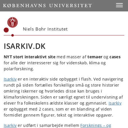
Start
Toggl
Niels Bohr Institutet
ISARKIV.DK
NYT stort interaktivt site
med masser af
temaer
og
cases
for alle der interesserer sig for videnskab, klima og
polarforskning.
Isarkiv
er en interaktiv side opbygget i flash. Ved navigering
rundt på siden fortælles forskellige små og store historier
omkring iskerner og hvorledes disse kan bruges i
klimaforskningen. Siden er særligt egnet til undervisning af
elever fra folkeskolens ældste klasser og gymnasiet.
Isarkiv
er opbygget med 2 cases, som er en blanding af viden
formidlet gennem figurer, tekst og interaktive opgaver.
Isarkiv
er udført i samarbejde mellem
Forsknings – og