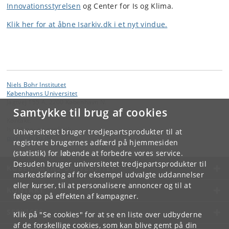
Innovationsstyrelsen
og Center for Is og Klima.
Klik her for at åbne Isarkiv.dk i et nyt vindue.
Niels Bohr Institutet
Københavns Universitet
Jagtvej 155 A, 2200 København N.
Samtykke til brug af cookies
Kontakt:
Is-, klima- og geofysik
Universitetet bruger tredjepartsprodukter til at
pice
@
nbi
.
ku
.
dk
registrere brugernes adfærd på hjemmesiden
(statistik) for løbende at forbedre vores service.
Desuden bruger universitetet tredjepartsprodukter til
KØBENHAVNS UNIVERSITET
markedsføring af for eksempel udvalgte uddannelser
eller kurser, til at personalisere annoncer og til at
KONTAKT
følge op på effekten af kampagner.
SERVICES
Klik på "Se cookies" for at se en liste over udbyderne
af de forskellige cookies, som kan blive gemt på din