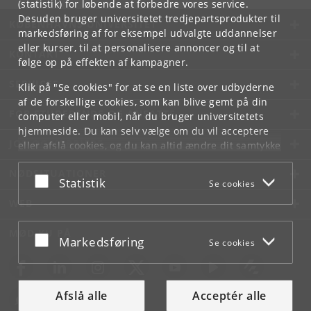
(statistik) for løbende at forbedre vores service.
Desuden bruger universitetet tredjepartsprodukter til
KØBENHAVNS UNIVERSITET
markedsføring af for eksempel udvalgte uddannelser
eller kurser, til at personalisere annoncer og til at
KONTAKT
følge op på effekten af kampagner.
SERVICES
Klik på "Se cookies" for at se en liste over udbyderne
af de forskellige cookies, som kan blive gemt på din
FOR STUDERENDE OG ANSATTE
computer eller mobil, når du bruger universitetets
hjemmeside. Du kan selv vælge om du vil acceptere
JOB OG KARRIERE
eller afslå cookies, og du kan altid ændre dit samtykke
under
Cookie- og privatlivspolitik
som du finder i
NØDSITUATIONER
bunden af hver side.
Acceptér eller afslå
Statistik
Se cookies
Googles privatlivspolitik
WEB
MØD KU PÅ
Acceptér eller afslå
Markedsføring
Se cookies
Afslå alle
Acceptér alle