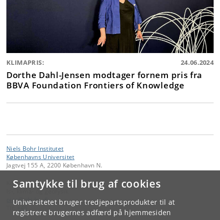
KLIMAPRIS:
24.06.2024
Dorthe Dahl-Jensen modtager fornem pris fra
BBVA Foundation Frontiers of Knowledge
Niels Bohr Institutet
Københavns Universitet
Jagtvej 155 A, 2200 København N.
Samtykke til brug af cookies
Kontakt:
Is-, klima- og geofysik
pice
@
nbi
.
ku
.
dk
Universitetet bruger tredjepartsprodukter til at
Tlf:
+45
registrere brugernes adfærd på hjemmesiden