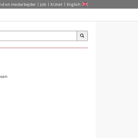
ind en medarbejder
Job
KUnet
English