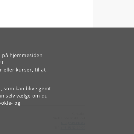
rd på hjemmesiden
et
ller kurser, til at
es, som kan blive gemt
an selv vælge om du
okie- og
Kontakt:
Niels Bohr Institutet
NBI
@
nbi
.
ku
.
dk
Tlf:
+45 35 32 79 00