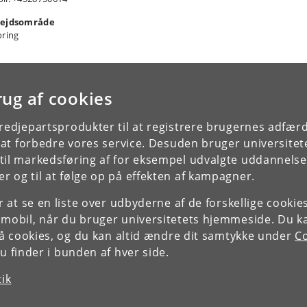
ejdsområde
oring
rug af cookies
tredjepartsprodukter til at registrere brugernes adfæ
e at forbedre vores service. Desuden bruger universitet
il markedsføring af for eksempel udvalgte uddannelser e
r og til at følge op på effekten af kampagner.
or at se en liste over udbyderne af de forskellige cooki
 mobil, når du bruger universitetets hjemmeside. Du k
slå cookies, og du kan altid ændre dit samtykke under
Co
 finder i bunden af hver side.
tik