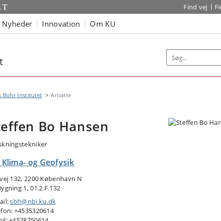
Find vej
F
Nyheder
Innovation
Om KU
t
s Bohr Institutet
Ansatte
teffen Bo Hansen
skningstekniker
, Klima- og Geofysik
tvej 132, 2200 København N
Bygning 1, 01.2.F.132
ail:
sbh@nbi.ku.dk
efon: +4535320614
il: +4528750614