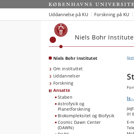
Start
Uddannelse på KU
Forskning på KU
Niels Bohr Institute
Niels Bohr Institutet
Niel
Om instituttet
S
Uddannelser
Forskning
For
Ansatte
Staben
Is-
Astrofysik og
Jag
Planetforskning
01 
Biokompleksitet og Biofysik
Cosmic Dawn Center
E-m
(DAWN)
Tel
Mob