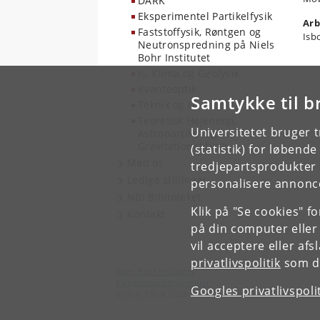
DARK
Eksperimentel Partikelfysik
Arb
Faststoffysik, Røntgen og
Isb
Neutronspredning på Niels
Bohr Institutet
Is, Klima og Geofysik
Kvanteoptik
Samtykke til b
Teknik og IT
Teoretisk Højenergi,
Universitetet bruger 
Astropartikel og
Gravitationel fysik
(statistik) for løbend
Mød os
tredjepartsprodukter t
Ledige stillinger
personalisere annonce
NBI Biblioteket
Klik på "Se cookies" f
Kontakt
på din computer eller
vil acceptere eller af
privatlivspolitik
som du
Niels Bohr Institutet
Københavns Universitet
Googles privatlivspoli
Jagtvej 155 A, 2200 København N.