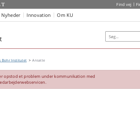
Find vej
F
Nyheder
Innovation
Om KU
t
s Bohr Institutet
Ansatte
er opstod et problem under kommunikation med
edarbejderwebservicen.