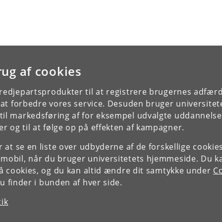
rug af cookies
tredjepartsprodukter til at registrere brugernes adfæ
e at forbedre vores service. Desuden bruger universitet
il markedsføring af for eksempel udvalgte uddannelser e
r og til at følge op på effekten af kampagner.
or at se en liste over udbyderne af de forskellige cooki
 mobil, når du bruger universitetets hjemmeside. Du k
slå cookies, og du kan altid ændre dit samtykke under
Co
 finder i bunden af hver side.
tik