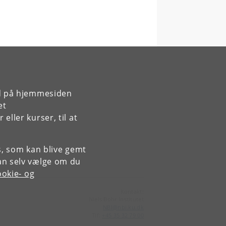
rd på hjemmesiden
et
ller kurser, til at
es, som kan blive gemt
an selv vælge om du
okie- og
Kontakt:
Niels Bohr Institutet
NBI
@
nbi
.
ku
.
dk
Tlf:
+45 35 32 79 00