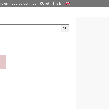
ind en medarbejder
Job
KUnet
English