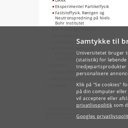
DARK
Eksperimentel Partikelfysik
Faststoffysik, Røntgen og
Neutronspredning på Niels
Bohr Institutet
Is, Klima og Geofysik
Kvanteoptik
Samtykke til b
Teknik og IT
Teoretisk Højenergi,
Universitetet bruger 
Astropartikel og
Gravitationel fysik
(statistik) for løbend
Mød os
tredjepartsprodukter t
Ledige stillinger
personalisere annonce
NBI Biblioteket
Klik på "Se cookies" f
Kontakt
på din computer eller
vil acceptere eller af
privatlivspolitik
som du
Niels Bohr Institutet
Københavns Universitet
Googles privatlivspoli
Jagtvej 155 A, 2200 København N.