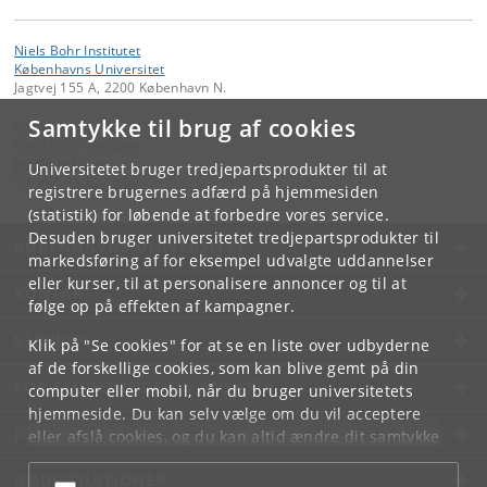
Niels Bohr Institutet
Københavns Universitet
Jagtvej 155 A, 2200 København N.
Samtykke til brug af cookies
Kontakt:
Niels Bohr Institutet
NBI
@
nbi
.
ku
.
dk
Universitetet bruger tredjepartsprodukter til at
Tlf:
+45 35 32 79 00
registrere brugernes adfærd på hjemmesiden
(statistik) for løbende at forbedre vores service.
Desuden bruger universitetet tredjepartsprodukter til
KØBENHAVNS UNIVERSITET
markedsføring af for eksempel udvalgte uddannelser
eller kurser, til at personalisere annoncer og til at
KONTAKT
følge op på effekten af kampagner.
SERVICES
Klik på "Se cookies" for at se en liste over udbyderne
af de forskellige cookies, som kan blive gemt på din
FOR STUDERENDE OG ANSATTE
computer eller mobil, når du bruger universitetets
hjemmeside. Du kan selv vælge om du vil acceptere
JOB OG KARRIERE
eller afslå cookies, og du kan altid ændre dit samtykke
under
Cookie- og privatlivspolitik
som du finder i
NØDSITUATIONER
bunden af hver side.