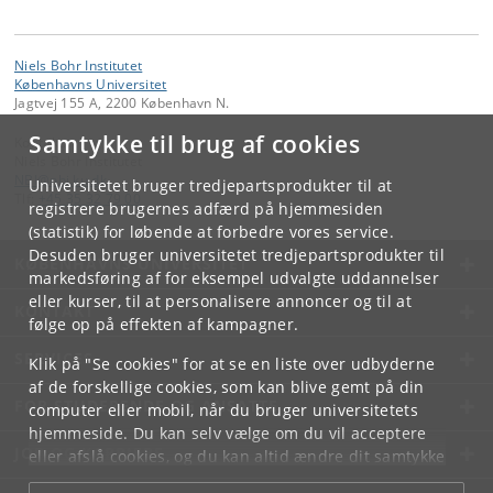
Niels Bohr Institutet
Københavns Universitet
Jagtvej 155 A, 2200 København N.
Samtykke til brug af cookies
Kontakt:
Niels Bohr Institutet
NBI
@
nbi
.
ku
.
dk
Universitetet bruger tredjepartsprodukter til at
Tlf:
+45 35 32 79 00
registrere brugernes adfærd på hjemmesiden
(statistik) for løbende at forbedre vores service.
Desuden bruger universitetet tredjepartsprodukter til
KØBENHAVNS UNIVERSITET
markedsføring af for eksempel udvalgte uddannelser
eller kurser, til at personalisere annoncer og til at
KONTAKT
følge op på effekten af kampagner.
SERVICES
Klik på "Se cookies" for at se en liste over udbyderne
af de forskellige cookies, som kan blive gemt på din
FOR STUDERENDE OG ANSATTE
computer eller mobil, når du bruger universitetets
hjemmeside. Du kan selv vælge om du vil acceptere
JOB OG KARRIERE
eller afslå cookies, og du kan altid ændre dit samtykke
under
Cookie- og privatlivspolitik
som du finder i