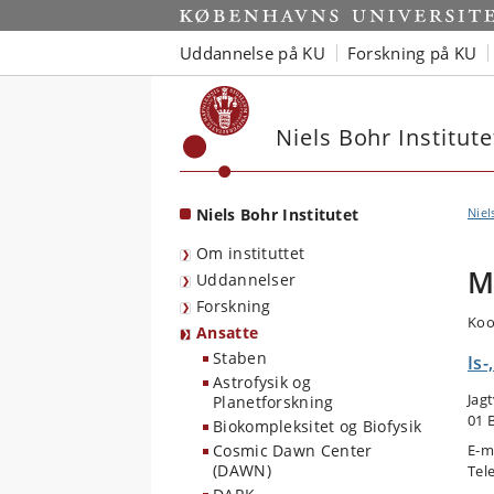
Start
Uddannelse på KU
Forskning på KU
Niels Bohr Institute
Niels Bohr Institutet
Niel
Om instituttet
M
Uddannelser
Forskning
Koo
Ansatte
Staben
Is-
Astrofysik og
Jag
Planetforskning
01 
Biokompleksitet og Biofysik
Cosmic Dawn Center
E-m
(DAWN)
Tel