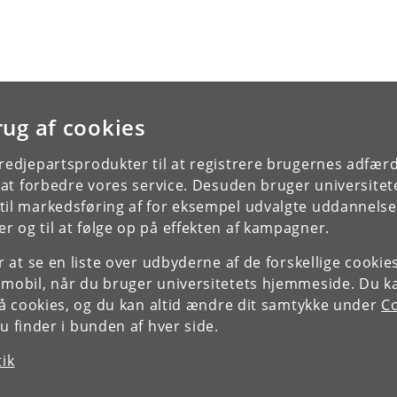
rug af cookies
tredjepartsprodukter til at registrere brugernes adfæ
e at forbedre vores service. Desuden bruger universitet
il markedsføring af for eksempel udvalgte uddannelser e
r og til at følge op på effekten af kampagner.
or at se en liste over udbyderne af de forskellige cooki
 mobil, når du bruger universitetets hjemmeside. Du k
slå cookies, og du kan altid ændre dit samtykke under
Co
 finder i bunden af hver side.
tik