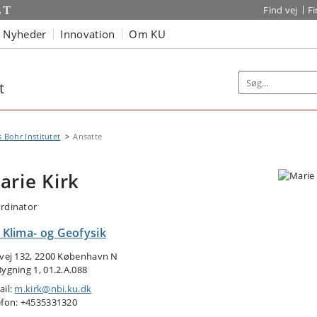
Find vej
F
Nyheder
Innovation
Om KU
t
s Bohr Institutet
Ansatte
arie Kirk
rdinator
, Klima- og Geofysik
tvej 132, 2200 København N
Bygning 1, 01.2.A.088
ail:
m.kirk@nbi.ku.dk
efon: +4535331320