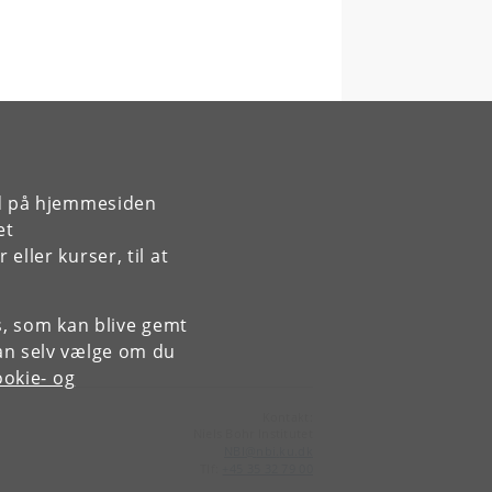
rd på hjemmesiden
et
ller kurser, til at
es, som kan blive gemt
an selv vælge om du
okie- og
Kontakt:
Niels Bohr Institutet
NBI
@
nbi
.
ku
.
dk
Tlf:
+45 35 32 79 00