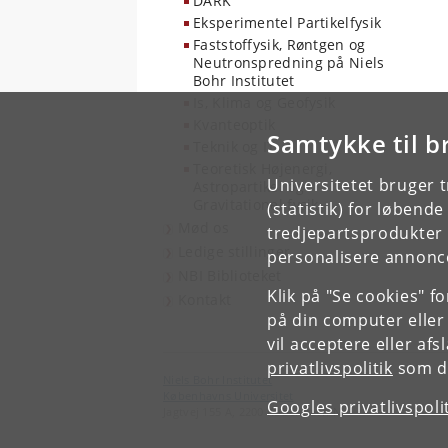
DARK
Eksperimentel Partikelfysik
Faststoffysik, Røntgen og
Neutronspredning på Niels
Bohr Institutet
Is, Klima og Geofysik
Kvanteoptik
Samtykke til b
Teknik og IT
Teoretisk Højenergi,
Universitetet bruger 
Astropartikel og
Gravitationel fysik
(statistik) for løbend
Mød os
tredjepartsprodukter t
Ledige stillinger
personalisere annonce
NBI Biblioteket
Klik på "Se cookies" f
Kontakt
på din computer eller
vil acceptere eller af
privatlivspolitik
som du
Niels Bohr Institutet
Københavns Universitet
Googles privatlivspoli
Jagtvej 155 A, 2200 København N.