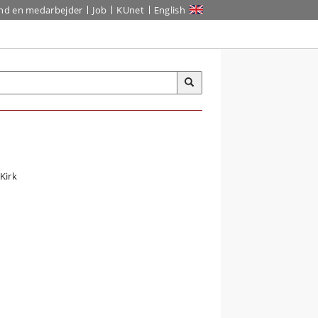
ind en medarbejder
Job
KUnet
English