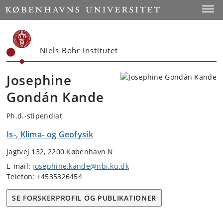
Start
Toggl
Niels Bohr Institutet
Josephine
Gondán Kande
Ph.d.-stipendiat
Is-, Klima- og Geofysik
Jagtvej 132, 2200 København N
E-mail:
josephine.kande@nbi.ku.dk
Telefon: +4535326454
SE FORSKERPROFIL OG PUBLIKATIONER