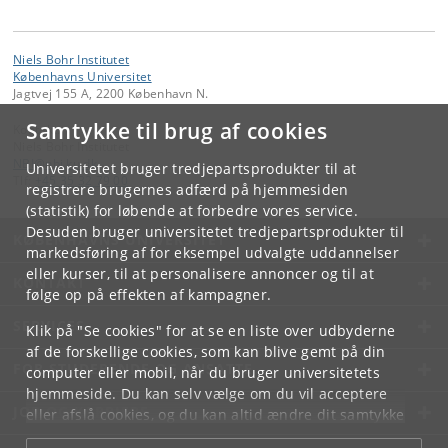
Niels Bohr Institutet
Københavns Universitet
Jagtvej 155 A, 2200 København N.
Samtykke til brug af cookies
Kontakt:
Niels Bohr Institutet
NBI
@
nbi
.
ku
.
dk
Universitetet bruger tredjepartsprodukter til at
Tlf:
+45 35 32 79 00
registrere brugernes adfærd på hjemmesiden
(statistik) for løbende at forbedre vores service.
Desuden bruger universitetet tredjepartsprodukter til
KØBENHAVNS UNIVERSITET
markedsføring af for eksempel udvalgte uddannelser
eller kurser, til at personalisere annoncer og til at
KONTAKT
følge op på effekten af kampagner.
SERVICES
Klik på "Se cookies" for at se en liste over udbyderne
af de forskellige cookies, som kan blive gemt på din
FOR STUDERENDE OG ANSATTE
computer eller mobil, når du bruger universitetets
hjemmeside. Du kan selv vælge om du vil acceptere
JOB OG KARRIERE
eller afslå cookies, og du kan altid ændre dit samtykke
under
Cookie- og privatlivspolitik
som du finder i