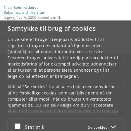
Niels Bohr Institutet
Københavns Universitet
Jagtvej 155 A, 2200 København N.
Samtykke til brug af cookies
Kontakt:
Niels Bohr Institutet
NBI
@
nbi
.
ku
.
dk
Universitetet bruger tredjepartsprodukter til at
Tlf:
+45 35 32 79 00
registrere brugernes adfærd på hjemmesiden
(statistik) for løbende at forbedre vores service.
Desuden bruger universitetet tredjepartsprodukter til
KØBENHAVNS UNIVERSITET
markedsføring af for eksempel udvalgte uddannelser
eller kurser, til at personalisere annoncer og til at
KONTAKT
følge op på effekten af kampagner.
SERVICES
Klik på "Se cookies" for at se en liste over udbyderne
af de forskellige cookies, som kan blive gemt på din
FOR STUDERENDE OG ANSATTE
computer eller mobil, når du bruger universitetets
hjemmeside. Du kan selv vælge om du vil acceptere
JOB OG KARRIERE
eller afslå cookies, og du kan altid ændre dit samtykke
under
Cookie- og privatlivspolitik
som du finder i
NØDSITUATIONER
bunden af hver side.
Acceptér eller afslå
Statistik
Se cookies