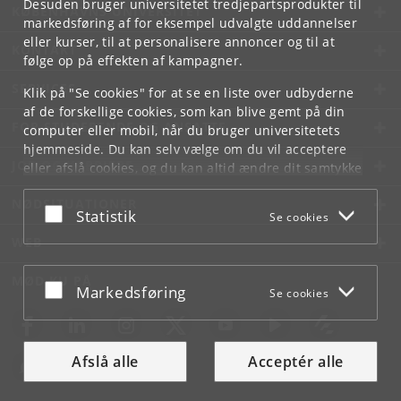
Desuden bruger universitetet tredjepartsprodukter til
KØBENHAVNS UNIVERSITET
markedsføring af for eksempel udvalgte uddannelser
eller kurser, til at personalisere annoncer og til at
KONTAKT
følge op på effekten af kampagner.
SERVICES
Klik på "Se cookies" for at se en liste over udbyderne
af de forskellige cookies, som kan blive gemt på din
FOR STUDERENDE OG ANSATTE
computer eller mobil, når du bruger universitetets
hjemmeside. Du kan selv vælge om du vil acceptere
JOB OG KARRIERE
eller afslå cookies, og du kan altid ændre dit samtykke
under
Cookie- og privatlivspolitik
som du finder i
NØDSITUATIONER
bunden af hver side.
Acceptér eller afslå
Statistik
Se cookies
Googles privatlivspolitik
WEB
MØD KU PÅ
Acceptér eller afslå
Markedsføring
Se cookies
Afslå alle
Acceptér alle