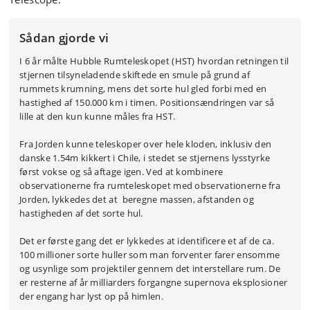
Sådan gjorde vi
I 6 år målte Hubble Rumteleskopet (HST) hvordan retningen til
stjernen tilsyneladende skiftede en smule på grund af
rummets krumning, mens det sorte hul gled forbi med en
hastighed af 150.000 km i timen. Positionsændringen var så
lille at den kun kunne måles fra HST.
Fra Jorden kunne teleskoper over hele kloden, inklusiv den
danske 1.54m kikkert i Chile, i stedet se stjernens lysstyrke
først vokse og så aftage igen. Ved at kombinere
observationerne fra rumteleskopet med observationerne fra
Jorden, lykkedes det at beregne massen, afstanden og
hastigheden af det sorte hul.
Det er første gang det er lykkedes at identificere et af de ca.
100 millioner sorte huller som man forventer farer ensomme
og usynlige som projektiler gennem det interstellare rum. De
er resterne af år milliarders forgangne supernova eksplosioner
der engang har lyst op på himlen.