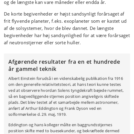
og de længste kan vare måneder eller endda år.
De korte begivenheder er højst sandsynligt forårsaget af
frit flyvende planeter, f.eks. exoplaneter som er kastet ud
af de solsystemer, hvor de blev dannet. De længste
begivenheder har høj sandsynlighed for at være forårsaget
af neutronstjerner eller sorte huller.
Afgørende resultater fra en et hundrede
år gammel teknik
Albert Einstein forudså i en videnskabelig publikation fra 1916
om den generelle relativitetsteori, at hans teori kunne testes
ved at observere hvordan Solens tyngdekraft bøjede rummet,
så en bagvedliggende stjernes position angiveligvis skiftede
plads. Det blev testet af et samarbejde mellem astronomer,
anført af Arthur Eddington og Frank Dyson ved en
solformørkelse d. 29. maj, 1919.
Eddington og hans kolleger målte en baggrundsstjernes
position skifte med to buesekunder, og bekræftede dermed