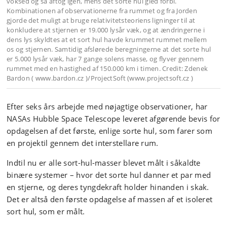
voksed og så aftog igen, mens det sorte hul gled forbi.
Kombinationen af observationerne fra rummet og fra Jorden
gjorde det muligt at bruge relativitetsteoriens ligninger til at
konkludere at stjernen er 19.000 lysår væk, og at ændringerne i
dens lys skyldtes at et sort hul havde krummet rummet mellem
os og stjernen. Samtidig afslørede beregningerne at det sorte hul
er 5.000 lysår væk, har 7 gange solens masse, og flyver gennem
rummet med en hastighed af 150.000 km i timen. Credit: Zdenek
Bardon ( www.bardon.cz )/ProjectSoft (www.projectsoft.cz )
Efter seks års arbejde med nøjagtige observationer, har
NASAs Hubble Space Telescope leveret afgørende bevis for
opdagelsen af det første, enlige sorte hul, som farer som
en projektil gennem det interstellare rum.
Indtil nu er alle sort-hul-masser blevet målt i såkaldte
binære systemer – hvor det sorte hul danner et par med
en stjerne, og deres tyngdekraft holder hinanden i skak.
Det er altså den første opdagelse af massen af et isoleret
sort hul, som er målt.