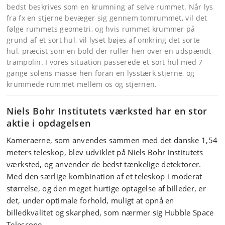
bedst beskrives som en krumning af selve rummet. Når lys
fra fx en stjerne bevæger sig gennem tomrummet, vil det
følge rummets geometri, og hvis rummet krummer på
grund af et sort hul, vil lyset bøjes af omkring det sorte
hul, præcist som en bold der ruller hen over en udspændt
trampolin. I vores situation passerede et sort hul med 7
gange solens masse hen foran en lysstærk stjerne, og
krummede rummet mellem os og stjernen.
Niels Bohr Institutets værksted har en stor
aktie i opdagelsen
Kameraerne, som anvendes sammen med det danske 1,54
meters teleskop, blev udviklet på Niels Bohr Institutets
værksted, og anvender de bedst tænkelige detektorer.
Med den særlige kombination af et teleskop i moderat
størrelse, og den meget hurtige optagelse af billeder, er
det, under optimale forhold, muligt at opnå en
billedkvalitet og skarphed, som nærmer sig Hubble Space
Telescope.