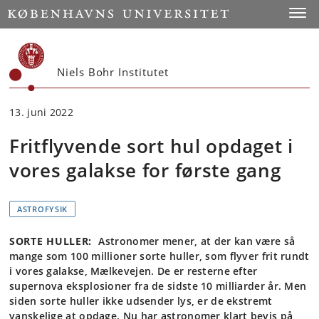
Start
Toggl
Niels Bohr Institutet
13. juni 2022
Fritflyvende sort hul opdaget i
vores galakse for første gang
ASTROFYSIK
SORTE HULLER:
Astronomer mener, at der kan være så
mange som 100 millioner sorte huller, som flyver frit rundt
i vores galakse, Mælkevejen. De er resterne efter
supernova eksplosioner fra de sidste 10 milliarder år. Men
siden sorte huller ikke udsender lys, er de ekstremt
vanskelige at opdage. Nu har astronomer klart bevis på