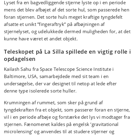
Lyset fra en bagvedliggende stjerne lyste op i en periode
mens det blev afbøjet af det sorte hul, som passerede hen
foran stjernen. Det sorte huls meget kraftige tyngdefelt
afsatte et unikt ”fingeraftryk” på afbøjningen af
stjernelyset, og udelukkede dermed muligheden for, at det
kunne have været et andet objekt.
Teleskopet på La Silla spillede en vigtig rolle i
opdagelsen
Kailash Sahu fra Space Telescope Science Institute i
Baltimore, USA, samarbejdede med sit team i en
undersøgelse, der var designet til netop at lede efter
denne type isolerede sorte huller.
Krumningen af rummet, som sker på grund af
tyngdekraften fra et objekt, som passerer foran en stjerne,
vil i en periode afbøje og forstærke det lys vi modtager fra
stjernen. Fænomenet kaldes på engelsk ’gravitational
microlensing’ og anvendes til at studere stjerner og