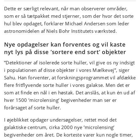
Dette er særligt relevant, når man observerer områder,
som er så tætpakket med stjerner, som der hvor det sorte
hul blev opdaget, forklarer Michael Andersen som leder
astronomidelen af Niels Bohr Institutets værksted.
Nye opdagelser kan forventes og vil kaste
nyt lys på disse ’sortere end sort’ objekter
”Detektioner af isolerede sorte huller, vil give os ny indsigt
i populationen af disse objekter i vores Mælkevej”, siger
Sahu. Han forventer, at forskningsprogrammet vil afdække
flere fritflyvende sorte huller i vores galakse. Men det er
som at finde en nål i en høstak. Det anslås, at kun én ud af
hver 1500 ’microlensing’ begivenheder man ser er
forårsaget af sorte huller.
I øjeblikket opdager undersøgelser, rettet mod det
galaktiske centrum, cirka 2000 nye ’microlensing’
begivenheder om året. De korteste varer kun nogle timer,