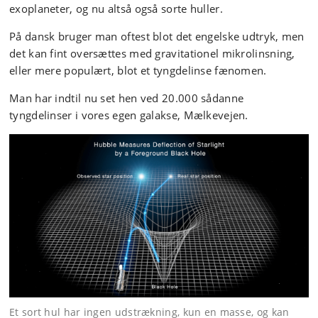
exoplaneter, og nu altså også sorte huller.
På dansk bruger man oftest blot det engelske udtryk, men
det kan fint oversættes med gravitationel mikrolinsning,
eller mere populært, blot et tyngdelinse fænomen.
Man har indtil nu set hen ved 20.000 sådanne
tyngdelinser i vores egen galakse, Mælkevejen.
Et sort hul har ingen udstrækning, kun en masse, og kan