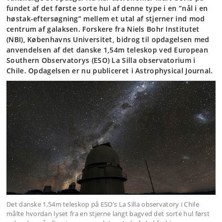
fundet af det første sorte hul af denne type i en ”nål i en
høstak-eftersøgning” mellem et utal af stjerner ind mod
centrum af galaksen. Forskere fra Niels Bohr Institutet
(NBI), Københavns Universitet, bidrog til opdagelsen med
anvendelsen af det danske 1,54m teleskop ved European
Southern Observatorys (ESO) La Silla observatorium i
Chile. Opdagelsen er nu publiceret i Astrophysical Journal.
Det danske 1,54m teleskop på ESO’s La Silla observatory i Chile
målte hvordan lyset fra en stjerne langt bagved det sorte hul først