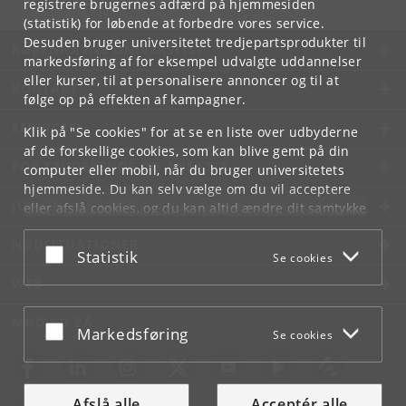
registrere brugernes adfærd på hjemmesiden
(statistik) for løbende at forbedre vores service.
Desuden bruger universitetet tredjepartsprodukter til
KØBENHAVNS UNIVERSITET
markedsføring af for eksempel udvalgte uddannelser
eller kurser, til at personalisere annoncer og til at
KONTAKT
følge op på effekten af kampagner.
SERVICES
Klik på "Se cookies" for at se en liste over udbyderne
af de forskellige cookies, som kan blive gemt på din
FOR STUDERENDE OG ANSATTE
computer eller mobil, når du bruger universitetets
hjemmeside. Du kan selv vælge om du vil acceptere
JOB OG KARRIERE
eller afslå cookies, og du kan altid ændre dit samtykke
under
Cookie- og privatlivspolitik
som du finder i
NØDSITUATIONER
bunden af hver side.
Acceptér eller afslå
Statistik
Se cookies
Googles privatlivspolitik
WEB
MØD KU PÅ
Acceptér eller afslå
Markedsføring
Se cookies
Afslå alle
Acceptér alle