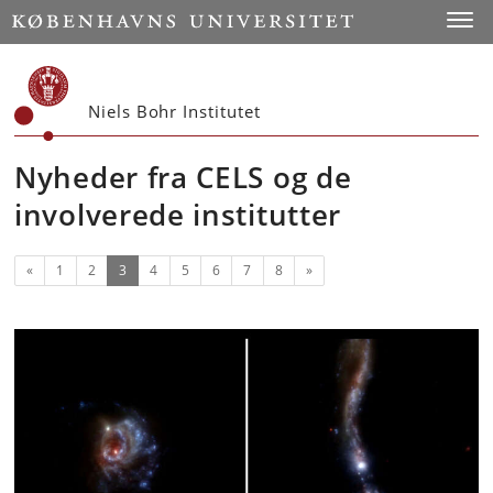
Start
Toggl
Niels Bohr Institutet
Nyheder fra CELS og de
involverede institutter
Forrige
(nuværende)
Næste
«
1
2
3
4
5
6
7
8
»