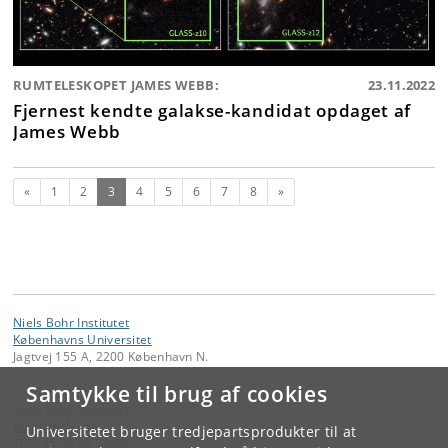
RUMTELESKOPET JAMES WEBB:
23.11.2022
Fjernest kendte galakse-kandidat opdaget af
James Webb
Forrige
(nuværende)
Næste
«
1
2
3
4
5
6
7
8
»
Niels Bohr Institutet
Københavns Universitet
Jagtvej 155 A, 2200 København N.
Samtykke til brug af cookies
Kontakt:
Niels Bohr Institutet
NBI
@
nbi
.
ku
.
dk
Universitetet bruger tredjepartsprodukter til at
Tlf:
+45 35 32 79 00