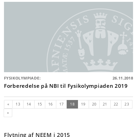
FYSIKOLYMPIADE:
26.11.2018
Forberedelse på NBI til Fysikolympiaden 2019
Forrige
(nuværende)
«
13
14
15
16
17
18
19
20
21
22
23
Næste
»
Flytning af NEEM i 2015