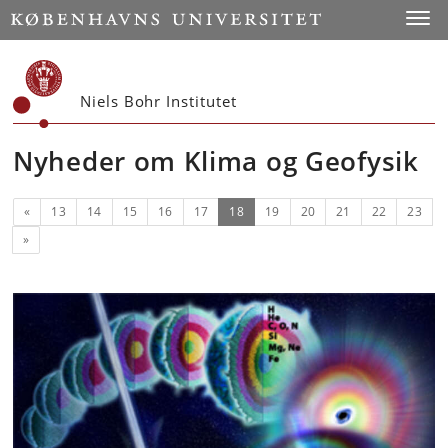
Start
Toggl
Niels Bohr Institutet
Nyheder om Klima og Geofysik
Forrige
(nuværende)
«
13
14
15
16
17
18
19
20
21
22
23
Næste
»