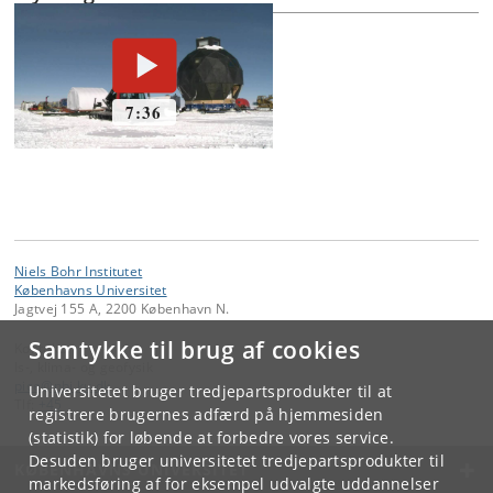
Niels Bohr Institutet
Københavns Universitet
Jagtvej 155 A, 2200 København N.
Samtykke til brug af cookies
Kontakt:
Is-, klima- og geofysik
pice
@
nbi
.
ku
.
dk
Universitetet bruger tredjepartsprodukter til at
Tlf:
+45
registrere brugernes adfærd på hjemmesiden
(statistik) for løbende at forbedre vores service.
Desuden bruger universitetet tredjepartsprodukter til
KØBENHAVNS UNIVERSITET
markedsføring af for eksempel udvalgte uddannelser