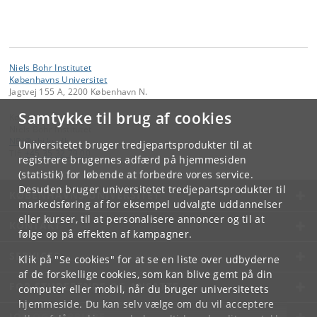
Niels Bohr Institutet
Københavns Universitet
Jagtvej 155 A, 2200 København N.
Samtykke til brug af cookies
Kontakt:
Niels Bohr Institutet
NBI
@
nbi
.
ku
.
dk
Universitetet bruger tredjepartsprodukter til at
Tlf:
+45 35 32 79 00
registrere brugernes adfærd på hjemmesiden
(statistik) for løbende at forbedre vores service.
Desuden bruger universitetet tredjepartsprodukter til
KØBENHAVNS UNIVERSITET
markedsføring af for eksempel udvalgte uddannelser
eller kurser, til at personalisere annoncer og til at
KONTAKT
følge op på effekten af kampagner.
SERVICES
Klik på "Se cookies" for at se en liste over udbyderne
af de forskellige cookies, som kan blive gemt på din
FOR STUDERENDE OG ANSATTE
computer eller mobil, når du bruger universitetets
hjemmeside. Du kan selv vælge om du vil acceptere
JOB OG KARRIERE