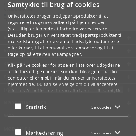
Samtykke til brug af cookies
Kontakt:
Gosia Dekempe
malgorzata
.
dekempe
@
nbi
.
ku
.
dk
Universitetet bruger tredjepartsprodukter til at
Tlf:
+45 35 32 79 00
registrere brugernes adfærd på hjemmesiden
(statistik) for løbende at forbedre vores service.
Desuden bruger universitetet tredjepartsprodukter til
KØBENHAVNS UNIVERSITET
markedsføring af for eksempel udvalgte uddannelser
eller kurser, til at personalisere annoncer og til at
KONTAKT
følge op på effekten af kampagner.
SERVICES
Klik på "Se cookies" for at se en liste over udbyderne
af de forskellige cookies, som kan blive gemt på din
FOR STUDERENDE OG ANSATTE
computer eller mobil, når du bruger universitetets
hjemmeside. Du kan selv vælge om du vil acceptere
JOB OG KARRIERE
eller afslå cookies, og du kan altid ændre dit samtykke
under
Cookie- og privatlivspolitik
som du finder i
NØDSITUATIONER
bunden af hver side.
Acceptér eller afslå
Statistik
Se cookies
Googles privatlivspolitik
WEB
MØD KU PÅ
Acceptér eller afslå
Markedsføring
Se cookies