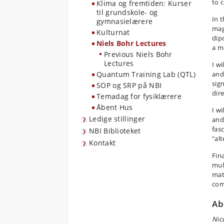
to 
Klima og fremtiden: Kurser
til grundskole- og
In t
gymnasielærere
mag
Kulturnat
dip
Niels Bohr Lectures
a m
Previous Niels Bohr
Lectures
I w
Quantum Training Lab (QTL)
and
sig
SOP og SRP på NBI
dir
Temadag for fysiklærere
Åbent Hus
I wi
Ledige stillinger
and
fas
NBI Biblioteket
"al
Kontakt
Fina
mul
mat
com
Ab
Nic