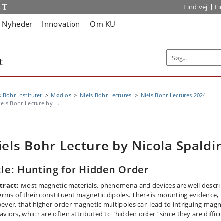
Find vej
F
Nyheder
Innovation
Om KU
t
s Bohr Institutet
Mød os
Niels Bohr Lectures
Niels Bohr Lectures 2024
iels Bohr Lecture by ...
iels Bohr Lecture by Nicola Spaldi
tle: Hunting for Hidden Order
tract:
Most magnetic materials, phenomena and devices are well descr
terms of their constituent magnetic dipoles. There is mounting evidence,
ever, that higher-order magnetic multipoles can lead to intriguing magn
aviors, which are often attributed to "hidden order" since they are difficu