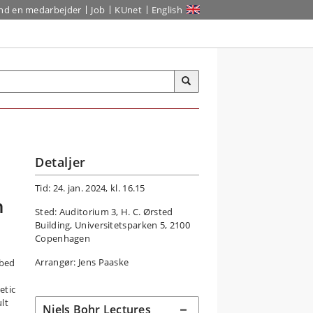
ind en medarbejder
Job
KUnet
English
Detaljer
Tid: 24. jan. 2024, kl. 16.15
n
Sted: Auditorium 3, H. C. Ørsted
Building, Universitetsparken 5, 2100
Copenhagen
Arrangør: Jens Paaske
ibed
etic
lt
Niels Bohr Lectures