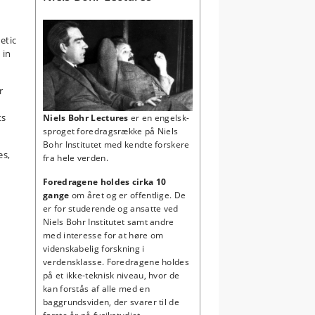
etic
 in
r
ts
Niels Bohr Lectures
er en engelsk-
sproget foredragsrække
på Niels
Bohr Institutet
med kendte forskere
es,
fra hele verden.
Foredragene holdes
cirka 10
gange
om året og er offentlige. De
er for studerende og ansatte ved
Niels Bohr Institutet samt andre
med interesse for at høre om
videnskabelig forskning i
verdensklasse. Foredragene holdes
på et ikke-teknisk niveau, hvor de
kan forstås af alle med en
baggrundsviden, der svarer til de