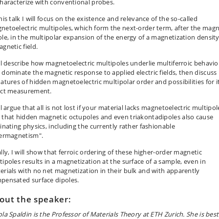
characterize with conventional probes.
his talk I will focus on the existence and relevance of the so-called
netoelectric multipoles, which form the next-order term, after the magn
ole, in the multipolar expansion of the energy of a magnetization density
agnetic field.
ill describe how magnetoelectric multipoles underlie multiferroic behavio
 dominate the magnetic response to applied electric fields, then discuss
natures of hidden magnetoelectric multipolar order and possibilities for i
ect measurement.
ll argue that all is not lost if your material lacks magnetoelectric multipol
 that hidden magnetic octupoles and even triakontadipoles also cause
cinating physics, including the currently rather fashionable
termagnetism".
lly, I will show that ferroic ordering of these higher-order magnetic
tipoles results in a magnetization at the surface of a sample, even in
erials with no net magnetization in their bulk and with apparently
pensated surface dipoles.
out the speaker:
ola Spaldin is the Professor of Materials Theory at ETH Zurich. She is best