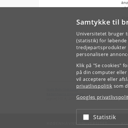
kno
whi
She
Samtykke til b
cur
ETH
Universitetet bruger 
Whe
(statistik) for løbend
foun
tredjepartsprodukter t
Cof
personalisere annonce
Klik på "Se cookies" f
på din computer eller
vil acceptere eller af
privatlivspolitik
som du
Niels Bohr Institutet
Københavns Universitet
Googles privatlivspoli
Jagtvej 155 A, 2200 København N.
Statistik
Acceptér eller afslå
KØBENHAVNS UNIVERSITET
KO