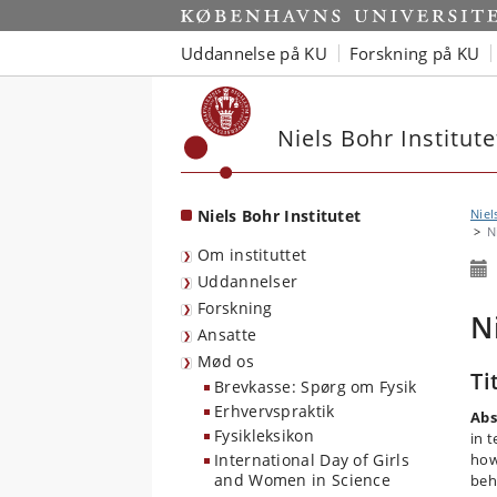
Start
Uddannelse på KU
Forskning på KU
Niels Bohr Institute
Niels Bohr Institutet
Niel
N
Om instituttet
Uddannelser
Forskning
N
Ansatte
Mød os
Ti
Brevkasse: Spørg om Fysik
Erhvervspraktik
Abs
Fysikleksikon
in 
International Day of Girls
how
and Women in Science
beh