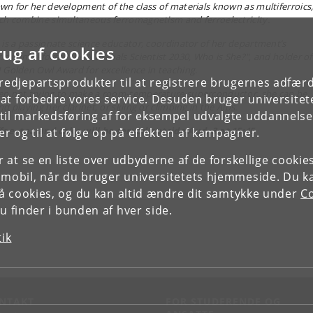
wn for her development of the class of materials known as multiferroics
ch combine simultaneous ferromagnetism and ferroelectricity.
 is a passionate science educator, coordinator of her department’s
rug af cookies
riculum reform "The Materials Scientist 2030, Who is She?", and holder of
 Golden Owl Award for excellence in teaching.
tredjepartsprodukter til at registrere brugernes adfæ
n not trying to make a room-temperature superconductor, she can be
e at forbedre vores service. Desuden bruger universitet
d playing her clarinet, or skiing or climbing in the Alps.
il markedsføring af for eksempel udvalgte uddannelser e
fee, tea and cake will be served outside Aud. 3 at 15:45
r og til at følge op på effekten af kampagner.
or at se en liste over udbyderne af de forskellige cooki
 mobil, når du bruger universitetets hjemmeside. Du k
slå cookies, og du kan altid ændre dit samtykke under
Co
 finder i bunden af hver side.
tik
NTAKT
FOR STUDERENDE OG