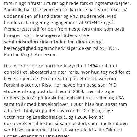
forskningsinfrastrukturer og brede forskningssamarbejder.
Samtidig har Lise igennem sin karriere haft stort fokus på
uddannelsen af kandidater og PhD studerende. Med
hendes erfaringer og engagement vil SCIENCE også
fremadrettet stå for den fremmeste forskning, som også
bringes i spil i løsningen af tidens store
samfundsudfordringer inden for klima, energi,
bæredygtighed og sundhed,” siger dekan på SCIENCE,
Katrine Krogh Andersen.
Lise Arleths forskerkarriere begyndte i 1994 under et
ophold i et laboratorium nær Paris, hvor hun tog ned for at
lave sit speciale. Den fortsatte på det det daværende
Forskningscenter Risø. Her havde hun base som PhD
studerende og post doc frem til 2004, men tilbragte
undervejs to år på forskningsophold i Australien og USA,
samt to år med barselsorlover. I 2004 blev hun ansat som
adjunkt i biofysik på det daværende Den Kongelige
Veterinær og Landbohøjskole, og i 2006 kom så
udnævnelsen til lektor på samme sted, som i mellemtiden
var blevet omdannet til det daværende KU-Life Fakultet
under Københavns Universitet.