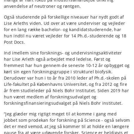
anvendelse af neutroner og røntgen.
Også studerende på forskellige niveauer har nydt godt af
Lise Arleths viden. Ud over at være underviser og vejleder
for en lang række bachelor- og kandidatstuderende, har
hun indtil nu været vejleder for 14 Ph.d.-studerende og 18
Post Docs.
Ind imellem sine forsknings- og undervisningsaktiviteter
har Lise Arleth også arbejdet med ledelse. Først og
fremmest har hun gennem de seneste 10-12 år opbygget og
kørt sin egen forskningsgruppe i strukturel biofysik.
Derudover var hun i to år fra 2010 leder af Ph.d.-skolen på
Life-fakultet på Københavns Universitet, og fra 2012 og fire
år frem studieleder på Niels Bohr Institutet. Siden 2019 har
hun været medlem af forskningsudvalget og
forskningsfinansieringsudvalget på Niels Bohr institutet.
”Jeg glæder mig rigtigt meget til at komme i gang med
jobbet som prodekan for forskning på Science - også selvom
det er med vemod, at jeg så kommer til at holde en længere
pause fra at være udøvende forsker. Science er heldigvis et