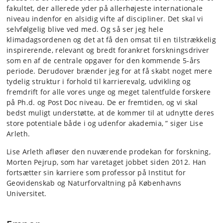
fakultet, der allerede yder på allerhøjeste internationale
niveau indenfor en alsidig vifte af discipliner. Det skal vi
selvfølgelig blive ved med. Og så ser jeg hele
klimadagsordenen og det at få den omsat til en tilstrækkelig
inspirerende, relevant og bredt forankret forskningsdriver
som en af de centrale opgaver for den kommende 5-års
periode. Derudover brænder jeg for at få skabt noget mere
tydelig struktur i forhold til karrierevalg, udvikling og
fremdrift for alle vores unge og meget talentfulde forskere
på Ph.d. og Post Doc niveau. De er fremtiden, og vi skal
bedst muligt understøtte, at de kommer til at udnytte deres
store potentiale både i og udenfor akademia, ” siger Lise
Arleth.
Lise Arleth afløser den nuværende prodekan for forskning,
Morten Pejrup, som har varetaget jobbet siden 2012. Han
fortsætter sin karriere som professor på Institut for
Geovidenskab og Naturforvaltning på Københavns
Universitet.