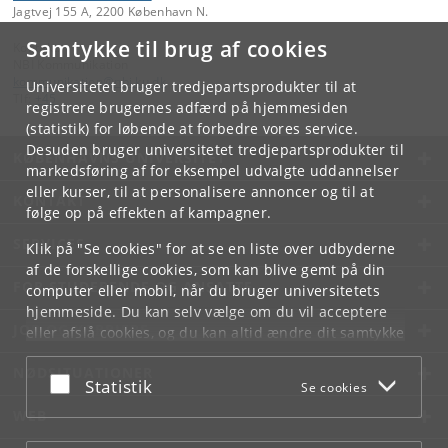
Jagtvej 155 A, 2200 København N.
Samtykke til brug af cookies
Kontakt:
NBI Kommunikation
kommunikation
@
nbi
.
ku
.
dk
Universitetet bruger tredjepartsprodukter til at
Tlf:
+45
registrere brugernes adfærd på hjemmesiden
(statistik) for løbende at forbedre vores service.
Desuden bruger universitetet tredjepartsprodukter til
KØBENHAVNS UNIVERSITET
markedsføring af for eksempel udvalgte uddannelser
eller kurser, til at personalisere annoncer og til at
KONTAKT
følge op på effekten af kampagner.
SERVICES
Klik på "Se cookies" for at se en liste over udbyderne
af de forskellige cookies, som kan blive gemt på din
FOR STUDERENDE OG ANSATTE
computer eller mobil, når du bruger universitetets
hjemmeside. Du kan selv vælge om du vil acceptere
JOB OG KARRIERE
eller afslå cookies, og du kan altid ændre dit samtykke
under
Cookie- og privatlivspolitik
som du finder i
NØDSITUATIONER
bunden af hver side.
Acceptér eller afslå
Statistik
Se cookies
Googles privatlivspolitik
WEB