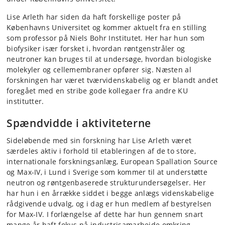
Lise Arleth har siden da haft forskellige poster på
Københavns Universitet og kommer aktuelt fra en stilling
som professor på Niels Bohr Institutet. Her har hun som
biofysiker især forsket i, hvordan røntgenstråler og
neutroner kan bruges til at undersøge, hvordan biologiske
molekyler og cellemembraner opfører sig. Næsten al
forskningen har været tværvidenskabelig og er blandt andet
foregået med en stribe gode kollegaer fra andre KU
institutter.
Spændvidde i aktiviteterne
Sideløbende med sin forskning har Lise Arleth været
særdeles aktiv i forhold til etableringen af de to store,
internationale forskningsanlæg, European Spallation Source
og Max-IV, i Lund i Sverige som kommer til at understøtte
neutron og røntgenbaserede strukturundersøgelser. Her
har hun i en årrække siddet i begge anlægs videnskabelige
rådgivende udvalg, og i dag er hun medlem af bestyrelsen
for Max-IV. I forlængelse af dette har hun gennem snart
mange år haft fokus på industrisamarbejde omkring