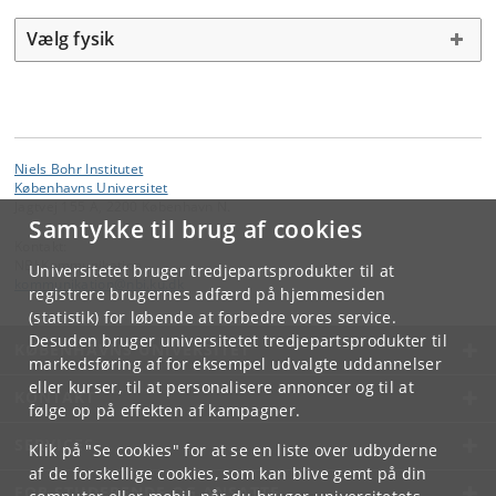
Vælg fysik
Niels Bohr Institutet
Københavns Universitet
Jagtvej 155 A, 2200 København N.
Samtykke til brug af cookies
Kontakt:
NBI Kommunikation
Universitetet bruger tredjepartsprodukter til at
kommunikation
@
nbi
.
ku
.
dk
registrere brugernes adfærd på hjemmesiden
(statistik) for løbende at forbedre vores service.
Desuden bruger universitetet tredjepartsprodukter til
KØBENHAVNS UNIVERSITET
markedsføring af for eksempel udvalgte uddannelser
eller kurser, til at personalisere annoncer og til at
KONTAKT
følge op på effekten af kampagner.
SERVICES
Klik på "Se cookies" for at se en liste over udbyderne
af de forskellige cookies, som kan blive gemt på din
FOR STUDERENDE OG ANSATTE