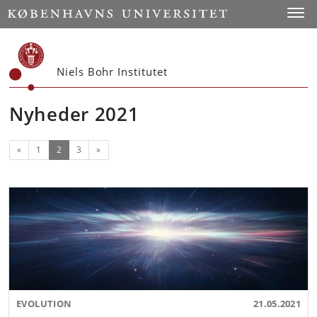
Start
Toggl
Niels Bohr Institutet
Nyheder 2021
Forrige
(nuværende)
Næste
«
1
2
3
»
EVOLUTION
21.05.2021