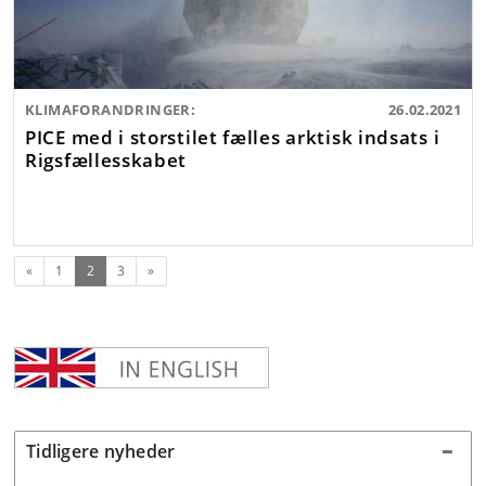
KLIMAFORANDRINGER:
26.02.2021
PICE med i storstilet fælles arktisk indsats i
Rigsfællesskabet
Forrige
(nuværende)
Næste
«
1
2
3
»
Tidligere nyheder